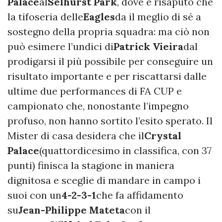
Palace
al
Selhurst Park
, dove è risaputo che
la tifoseria delle
Eagles
da il meglio di sé a
sostegno della propria squadra: ma ciò non
può esimere l’undici di
Patrick Vieira
dal
prodigarsi il più possibile per conseguire un
risultato importante e per riscattarsi dalle
ultime due performances di FA CUP e
campionato che, nonostante l’impegno
profuso, non hanno sortito l’esito sperato. Il
Mister di casa desidera che il
Crystal
Palace
(quattordicesimo in classifica, con 37
punti) finisca la stagione in maniera
dignitosa e sceglie di mandare in campo i
suoi con un
4-2-3-1
che fa affidamento
su
Jean-Philippe Mateta
con il