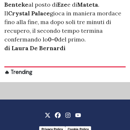
Benteke
al posto di
Eze
e di
Mateta
.
Il
Crystal Palace
gioca in maniera mordace
fino alla fine, ma dopo soli tre minuti di
recupero, il secondo tempo termina
confermando lo
0-0
del primo.
di Laura De Bernardi
🔥 Trending
Privacy Policy
Cookie Policy