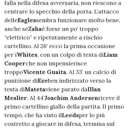
falla nella difesa avversaria, non riescono a
centrare lo specchio della porta. L’attacco
delle
Eagles
sembra funzionare molto bene,
anche se
Zaha
è forse un po’ troppo
“elettrico” e ripetutamente a rischio
cartellino. Al 26’ ecco la prima occasione
per i
Whites
, con un colpo di testa di
Liam
Cooper
che non impensierisce
troppo
Vicente Guaita
. Al 33’ un calcio di
punizione di
Eze
ben indirizzato verso la
testa di
Mateta
viene parato da
Illan
Meslier
. Al 44’
Joachim Andersen
riceve il
primo cartellino giallo della partita. Il primo
tempo, che ha visto il
Leeds
per lo più
costretto a giocare in difesa, termina sul