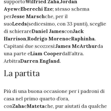
supporto
Wilfried Zaha
,
Jordan
Ayew
e
Eberechi Eze
; stesso schema
per
Jesse Marsch
che, per il
suo
Leeds
(sedicesimo, con 33 punti), sceglie
di schierare
Daniel James
con
Jack
Harrison
,
Rodrigo Moreno
e
Raphinha
.
Capitani due scozzesi:
James McArthur
da
una parte e
Liam Cooper
dall’altra.
Arbitra
Darren England
.
La partita
Più di una buona occasione per i padroni di
casa nel primo quarto d’ora,
con
Zaha
e
Mateta
che, pur aiutati da qualche