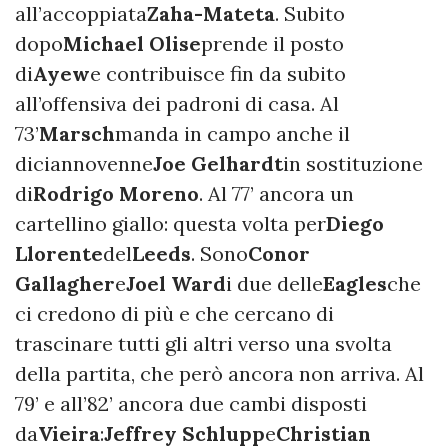
all’accoppiata
Zaha-Mateta
. Subito
dopo
Michael Olise
prende il posto
di
Ayew
e contribuisce fin da subito
all’offensiva dei padroni di casa. Al
73’
Marsch
manda in campo anche il
diciannovenne
Joe Gelhardt
in sostituzione
di
Rodrigo Moreno
. Al 77’ ancora un
cartellino giallo: questa volta per
Diego
Llorente
del
Leeds
. Sono
Conor
Gallagher
e
Joel Ward
i due delle
Eagles
che
ci credono di più e che cercano di
trascinare tutti gli altri verso una svolta
della partita, che però ancora non arriva. Al
79’ e all’82’ ancora due cambi disposti
da
Vieira
:
Jeffrey Schlupp
e
Christian