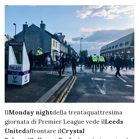
Il
Monday night
della trentaquattresima
giornata di Premier League vede il
Leeds
United
affrontare il
Crystal