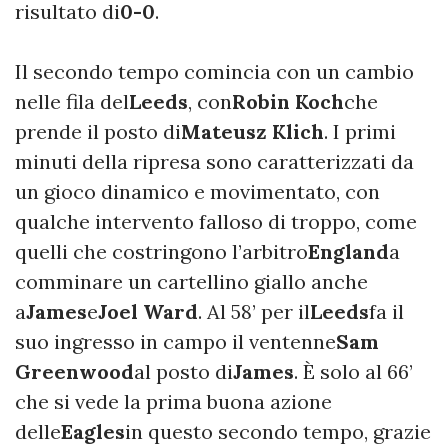
risultato di
0-0
.
Il secondo tempo comincia con un cambio
nelle fila del
Leeds
, con
Robin Koch
che
prende il posto di
Mateusz Klich
. I primi
minuti della ripresa sono caratterizzati da
un gioco dinamico e movimentato, con
qualche intervento falloso di troppo, come
quelli che costringono l’arbitro
England
a
comminare un cartellino giallo anche
a
James
e
Joel Ward
. Al 58’ per il
Leeds
fa il
suo ingresso in campo il ventenne
Sam
Greenwood
al posto di
James
. È solo al 66’
che si vede la prima buona azione
delle
Eagles
in questo secondo tempo, grazie