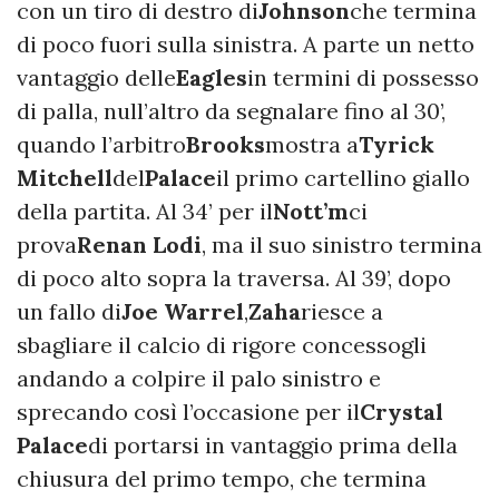
con un tiro di destro di
Johnson
che termina
di poco fuori sulla sinistra. A parte un netto
vantaggio delle
Eagles
in termini di possesso
di palla, null’altro da segnalare fino al 30’,
quando l’arbitro
Brooks
mostra a
Tyrick
Mitchell
del
Palace
il primo cartellino giallo
della partita. Al 34’ per il
Nott’m
ci
prova
Renan Lodi
, ma il suo sinistro termina
di poco alto sopra la traversa. Al 39’, dopo
un fallo di
Joe Warrel
,
Zaha
riesce a
sbagliare il calcio di rigore concessogli
andando a colpire il palo sinistro e
sprecando così l’occasione per il
Crystal
Palace
di portarsi in vantaggio prima della
chiusura del primo tempo, che termina