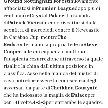
Ground
,
Nottingham Forest
(nuovamente
affacciatosi in
Premier League
dopo più di
vent’anni) e
Crystal Palace
. La squadra
di
Patrick Vieira
intende riscattarsi dalla
sconfitta di mercoledì contro il Newcastle
in Carabao Cup, mentre
The
Reds
confermano la propria fede in
Steve
Cooper
, alle cui capacità rimettono
l’auspicata resurrezione attraverso la quale
risalire la china dall’ultima posizione in
classifica. Asso nella manica del mister di
casa potrebbe essere la conoscenza degli
avversari da parte di
Cheikhou Kouayaté
,
che ha indossato la maglia del
Palace
per
ben 141 volte.
4-3-3
per entrambe le squadre: