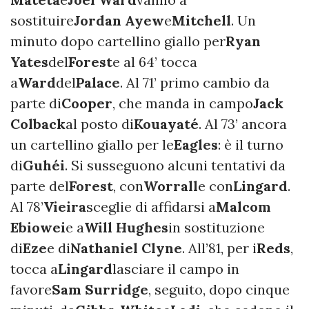
sostituire
Jordan Ayew
e
Mitchell
. Un
minuto dopo cartellino giallo per
Ryan
Yates
del
Forest
e al 64’ tocca
a
Ward
del
Palace
. Al 71’ primo cambio da
parte di
Cooper
, che manda in campo
Jack
Colback
al posto di
Kouayaté
. Al 73’ ancora
un cartellino giallo per le
Eagles
: è il turno
di
Guhéi
. Si susseguono alcuni tentativi da
parte del
Forest
, con
Worrall
e con
Lingard
.
Al 78’
Vieira
sceglie di affidarsi a
Malcom
Ebiowei
e a
Will Hughes
in sostituzione
di
Eze
e di
Nathaniel Clyne
. All’81, per i
Reds
,
tocca a
Lingard
lasciare il campo in
favore
Sam Surridge
, seguito, dopo cinque