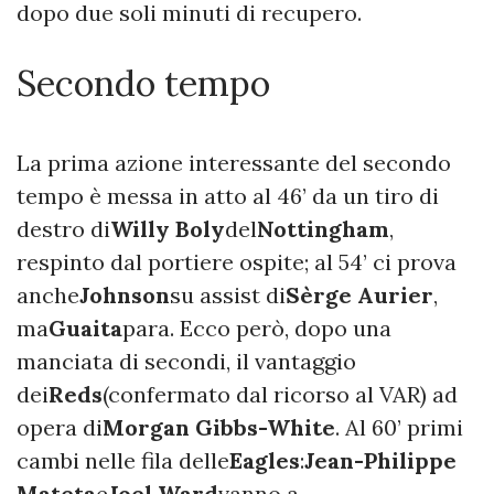
dopo due soli minuti di recupero.
Secondo tempo
La prima azione interessante del secondo
tempo è messa in atto al 46’ da un tiro di
destro di
Willy Boly
del
Nottingham
,
respinto dal portiere ospite; al 54’ ci prova
anche
Johnson
su assist di
Sèrge Aurier
,
ma
Guaita
para. Ecco però, dopo una
manciata di secondi, il vantaggio
dei
Reds
(confermato dal ricorso al VAR) ad
opera di
Morgan Gibbs-White
. Al 60’ primi
cambi nelle fila delle
Eagles
:
Jean-Philippe
Mateta
e
Joel Ward
vanno a