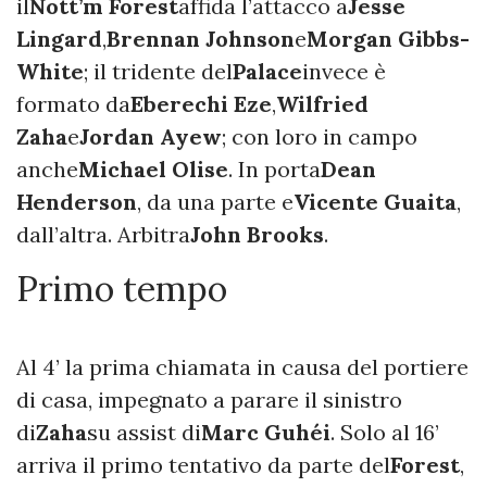
il
Nott’m Forest
affida l’attacco a
Jesse
Lingard
,
Brennan Johnson
e
Morgan Gibbs-
White
; il tridente del
Palace
invece è
formato da
Eberechi Eze
,
Wilfried
Zaha
e
Jordan Ayew
; con loro in campo
anche
Michael Olise
. In porta
Dean
Henderson
, da una parte e
Vicente Guaita
,
dall’altra. Arbitra
John Brooks
.
Primo tempo
Al 4’ la prima chiamata in causa del portiere
di casa, impegnato a parare il sinistro
di
Zaha
su assist di
Marc Guhéi
. Solo al 16’
arriva il primo tentativo da parte del
Forest
,