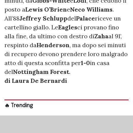
minuti, da
Gibbs-White
e
Lodi
, che cedono il
posto a
Lewis O’Brien
e
Neco Williams
.
All’88
Jeffrey Schlupp
del
Palace
riceve un
cartellino giallo. Le
Eagles
ci provano fino
alla fine, da ultimo con destro di
Zaha
al 91’,
respinto da
Henderson
, ma dopo sei minuti
di recupero devono prendere loro malgrado
atto di questa sconfitta per
1-0
in casa
del
Nottingham Forest
.
di Laura De Bernardi
🔥 Trending