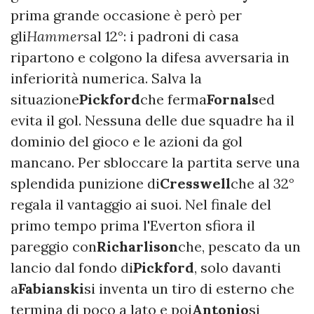
prima grande occasione è però per
gli
Hammers
al 12°: i padroni di casa
ripartono e colgono la difesa avversaria in
inferiorità numerica. Salva la
situazione
Pickford
che ferma
Fornals
ed
evita il gol. Nessuna delle due squadre ha il
dominio del gioco e le azioni da gol
mancano. Per sbloccare la partita serve una
splendida punizione di
Cresswell
che al 32°
regala il vantaggio ai suoi. Nel finale del
primo tempo prima l'Everton sfiora il
pareggio con
Richarlison
che, pescato da un
lancio dal fondo di
Pickford
, solo davanti
a
Fabianski
si inventa un tiro di esterno che
termina di poco a lato e poi
Antonio
si