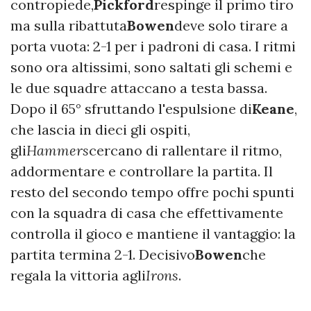
contropiede,
Pickford
respinge il primo tiro
ma sulla ribattuta
Bowen
deve solo tirare a
porta vuota: 2-1 per i padroni di casa. I ritmi
sono ora altissimi, sono saltati gli schemi e
le due squadre attaccano a testa bassa.
Dopo il 65° sfruttando l'espulsione di
Keane
,
che lascia in dieci gli ospiti,
gli
Hammers
cercano di rallentare il ritmo,
addormentare e controllare la partita. Il
resto del secondo tempo offre pochi spunti
con la squadra di casa che effettivamente
controlla il gioco e mantiene il vantaggio: la
partita termina 2-1. Decisivo
Bowen
che
regala la vittoria agli
Irons
.