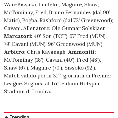
Wan-Bissaka, Lindelof, Maguire, Shaw;
McTominay, Fred; Bruno Fernandes (dal 90’
Matic), Pogba, Rashford (dal 72’ Greenwood);
Cavani. Allenatore: Ole Gunnar Solskjaer
Marcatori:
40’ Son (TOT), 57’ Fred (MUN),
79’ Cavani (MUN), 96' Greenwood (MUN).
Arbitro:
Chris Kavanagh.
Ammoniti:
McTominay (18’), Cavani (40’), Fred (48’),
Shaw (67’), Maguire (70’), Sissoko (92’).
Match valido per la 31^ giornata di Premier
League. Si gioca al Tottenham Hotspur
Stadium di Londra.
🔥 Trending