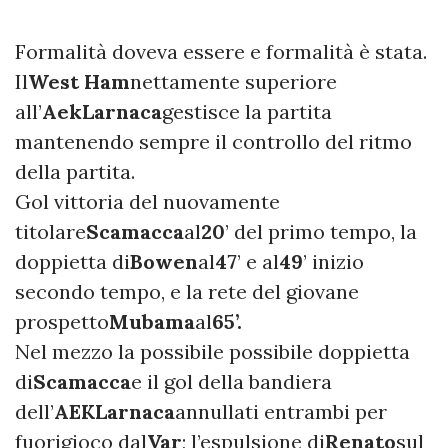
Formalità doveva essere e formalità è stata.
Il
West Ham
nettamente superiore
all’
Aek
Larnaca
gestisce la partita
mantenendo sempre il controllo del ritmo
della partita.
Gol vittoria del nuovamente
titolare
Scamacca
al
20
’ del primo tempo, la
doppietta di
Bowen
al
47
’ e al
49
’ inizio
secondo tempo, e la rete del giovane
prospetto
Mubama
al
65’.
Nel mezzo la possibile possibile doppietta
di
Scamacca
e il gol della bandiera
dell’
AEK
Larnaca
annullati entrambi per
fuorigioco dal
Var
; l’espulsione di
Renato
sul