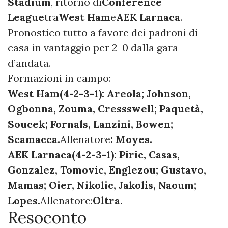
Stadium
, ritorno di
Conference
League
tra
West Ham
e
AEK Larnaca
.
Pronostico tutto a favore dei padroni di
casa in vantaggio per 2-0 dalla gara
d’andata.
Formazioni in campo:
West Ham(4-2-3-1): Areola; Johnson,
Ogbonna, Zouma, Cressswell; Paquetà,
Soucek; Fornals, Lanzini, Bowen;
Scamacca.
Allenatore
: Moyes.
AEK Larnaca(4-2-3-1): Piric, Casas,
Gonzalez, Tomovic, Englezou; Gustavo,
Mamas; Oier, Nikolic, Jakolis, Naoum;
Lopes.
Allenatore:
Oltra
.
Resoconto