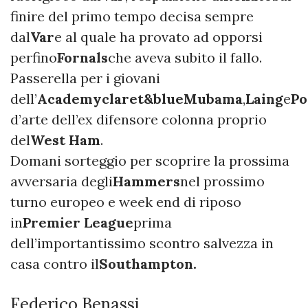
finire del primo tempo decisa sempre
dal
Var
e al quale ha provato ad opporsi
perfino
Fornals
che aveva subito il fallo.
Passerella per i giovani
dell’
Academy
claret&blue
Mubama
,
Laing
e
Po
d’arte dell’ex difensore colonna proprio
del
West Ham
.
Domani sorteggio per scoprire la prossima
avversaria degli
Hammers
nel prossimo
turno europeo e week end di riposo
in
Premier League
prima
dell’importantissimo scontro salvezza in
casa contro il
Southampton.
Federico Benassi