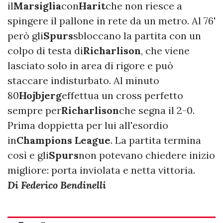
il
Marsiglia
con
Harit
che non riesce a
spingere il pallone in rete da un metro. Al 76'
però gli
Spurs
sbloccano la partita con un
colpo di testa di
Richarlison
, che viene
lasciato solo in area di rigore e può
staccare indisturbato. Al minuto
80
Hojbjerg
effettua un cross perfetto
sempre per
Richarlison
che segna il 2-0.
Prima doppietta per lui all'esordio
in
Champions League
. La partita termina
così e gli
Spurs
non potevano chiedere inizio
migliore: porta inviolata e netta vittoria.
Di Federico Bendinelli