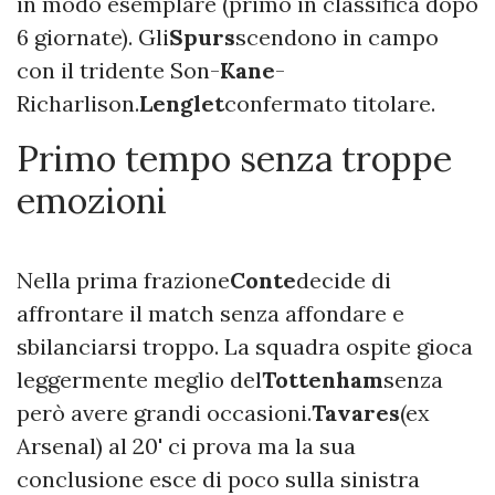
in modo esemplare (primo in classifica dopo
6 giornate). Gli
Spurs
scendono in campo
con il tridente Son-
Kane
-
Richarlison.
Lenglet
confermato titolare.
Primo tempo senza troppe
emozioni
Nella prima frazione
Conte
decide di
affrontare il match senza affondare e
sbilanciarsi troppo. La squadra ospite gioca
leggermente meglio del
Tottenham
senza
però avere grandi occasioni.
Tavares
(ex
Arsenal) al 20' ci prova ma la sua
conclusione esce di poco sulla sinistra