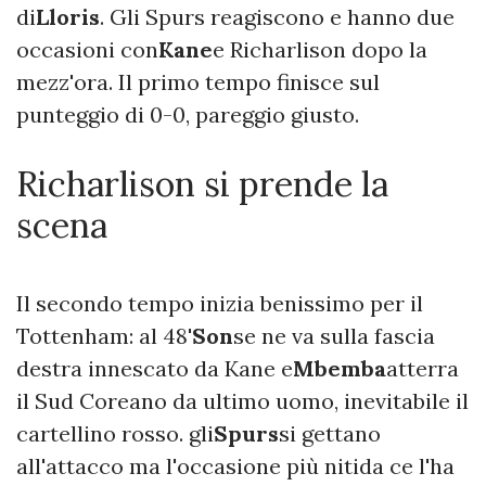
di
Lloris
. Gli Spurs reagiscono e hanno due
occasioni con
Kane
e Richarlison dopo la
mezz'ora. Il primo tempo finisce sul
punteggio di 0-0, pareggio giusto.
Richarlison si prende la
scena
Il secondo tempo inizia benissimo per il
Tottenham: al 48'
Son
se ne va sulla fascia
destra innescato da Kane e
Mbemba
atterra
il Sud Coreano da ultimo uomo, inevitabile il
cartellino rosso. gli
Spurs
si gettano
all'attacco ma l'occasione più nitida ce l'ha