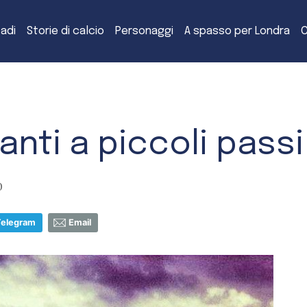
tadi
Storie di calcio
Personaggi
A spasso per Londra
C
vanti a piccoli passi
0
Telegram
Email