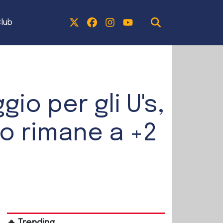
lub
io per gli U's,
io rimane a +2