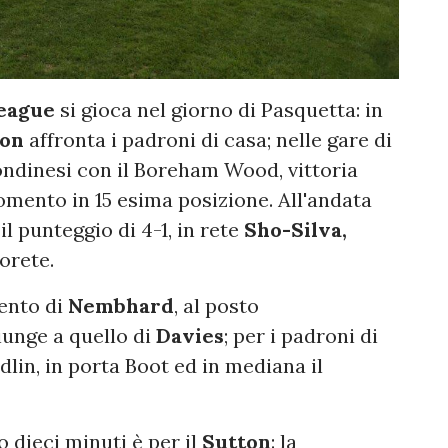
League
si gioca nel giorno di Pasquetta: in
ton
affronta i padroni di casa; nelle gare di
ondinesi con il Boreham Wood, vittoria
omento in 15 esima posizione. All'andata
il punteggio di 4-1, in rete
Sho-Silva,
orete.
ento di
Nembhard
, al posto
iunge a quello di
Davies
; per i padroni di
dlin, in porta Boot ed in mediana il
 dieci minuti è per il
Sutton
: la