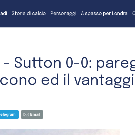
tadi
Storie di calcio
Personaggi
A spasso per Londra
C
 - Sutton 0-0: paregg
ncono ed il vantagg
Telegram
Email