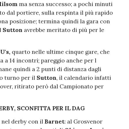
ilsom
ma senza successo; a pochi minuti
o dal portiere, sulla respinta il più rapido
ona posizione; termina quindi la gara con
l
Sutton
avrebbe meritato di più per le
i
U's,
quarto nelle ultime cinque gare, che
ta a 14 incontri; pareggio anche per l
ane quindi a 2 punti di distanza dagli
o turno per il
Sutton
, il calendario infatti
Dover, ritirato però dal Campionato per
RBY, SCONFITTA PER IL DAG
nel derby con il
Barnet
: al Grosvenor