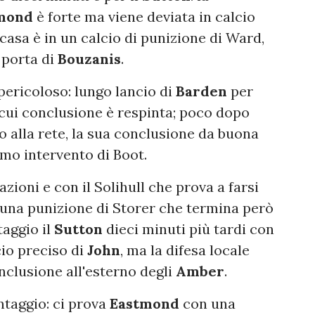
mond
è forte ma viene deviata in calcio
 casa è in un calcio di punizione di Ward,
 porta di
Bouzanis
.
ricoloso: lungo lancio di
Barden
per
cui conclusione è respinta; poco dopo
no alla rete, la sua conclusione da buona
imo intervento di Boot.
azioni e con il Solihull che prova a farsi
una punizione di Storer che termina però
taggio il
Sutton
dieci minuti più tardi con
cio preciso di
John
, ma la difesa locale
nclusione all'esterno degli
Amber
.
ntaggio: ci prova
Eastmond
con una