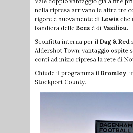
Vale doppio vantaggio già a fine pr
nella ripresa arrivano le altre tre c
rigore e nuovamente di
Lewis
che r
bandiera delle
Bees
è di
Vasiliou
.
Sconfitta interna per il
Dag & Red
s
Aldershot Town; vantaggio ospite su
conti ad inizio ripresa la rete di No
Chiude il programma il
Bromley
, 
Stockport County.