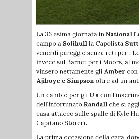
La 36 esima giornata in
National 
campo a
Solihull
la Capolista
Sut
venerdì pareggio senza reti per i L
invece sul Barnet per i Moors, al m
vinsero nettamente gli
Amber
con 
Ajiboye e Simpson
oltre ad un aut
Un cambio per gli
U's
con l'inserim
dell'infortunato
Randall
che si agg
casa attacco sulle spalle di Kyle Hu
Capitano Storerr.
La prima occasione della gara, dopo