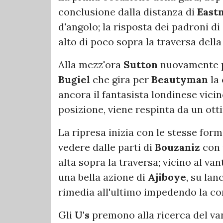
conclusione dalla distanza di
East
d'angolo; la risposta dei padroni di
alto di poco sopra la traversa della
Alla mezz'ora
Sutton
nuovamente pe
Bugiel
che gira per
Beautyman
la 
ancora il fantasista londinese vici
posizione, viene respinta da un ott
La ripresa inizia con le stesse form
vedere dalle parti di
Bouzaniz
con 
alta sopra la traversa; vicino al van
una bella azione di
Ajiboye
, su lan
rimedia all'ultimo impedendo la co
Gli
U's
premono alla ricerca del va