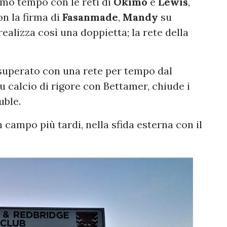
imo tempo con le reti di
Okimo
e
Lewis
,
on la firma di
Fasanmade
,
Mandy
su
ealizza così una doppietta; la rete della
uperato con una rete per tempo dal
 calcio di rigore con Bettamer, chiude i
uble.
in campo più tardi, nella sfida esterna con il