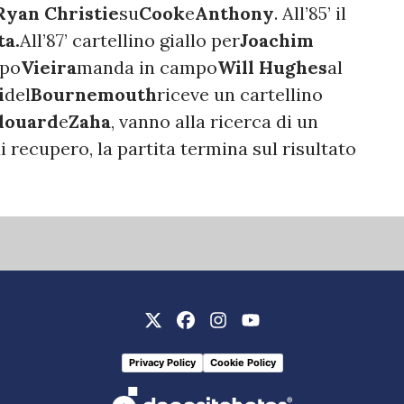
Ryan Christie
su
Cook
e
Anthony
. All’85’ il
ta.
All’87’ cartellino giallo per
Joachim
opo
Vieira
manda in campo
Will Hughes
al
i
del
Bournemouth
riceve un cartellino
douard
e
Zaha
, vanno alla ricerca di un
 recupero, la partita termina sul risultato
Privacy Policy
Cookie Policy