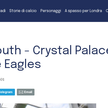
tadi
Storie di calcio
Personaggi
A spasso per Londra
C
th - Crystal Palace
e Eagles
:01
Telegram
Email