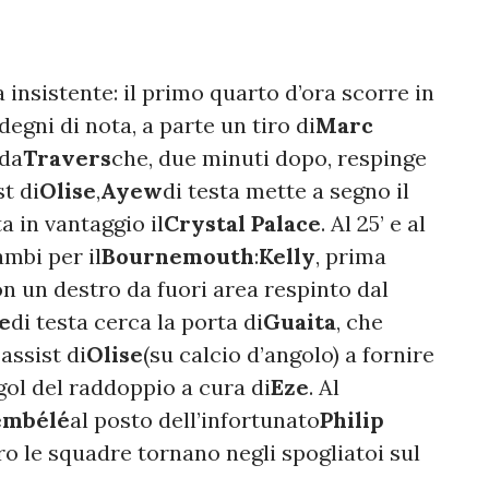
 insistente: il primo quarto d’ora scorre in
egni di nota, a parte un tiro di
Marc
 da
Travers
che, due minuti dopo, respinge
st di
Olise
,
Ayew
di testa mette a segno il
 in vantaggio il
Crystal Palace
. Al 25’ e al
ambi per il
Bournemouth
:
Kelly
, prima
on un destro da fuori area respinto dal
e
di testa cerca la porta di
Guaita
, che
 assist di
Olise
(su calcio d’angolo) a fornire
gol del raddoppio a cura di
Eze
. Al
embélé
al posto dell’infortunato
Philip
o le squadre tornano negli spogliatoi sul