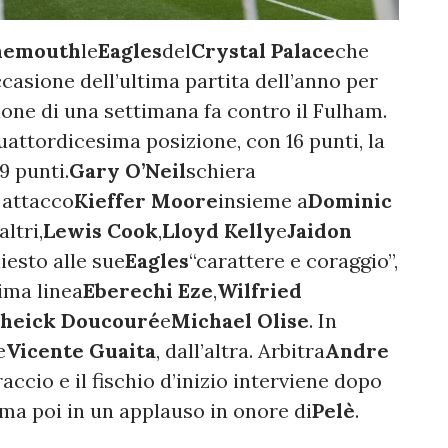
nemouth
le
Eagles
del
Crystal Palace
che
asione dell’ultima partita dell’anno per
ione di una settimana fa contro il Fulham.
uattordicesima posizione, con 16 punti, la
9 punti.
Gary O’Neil
schiera
 attacco
Kieffer Moore
insieme a
Dominic
altri,
Lewis Cook
,
Lloyd Kelly
e
Jaidon
hiesto alle sue
Eagles
“carattere e coraggio”,
ima linea
Eberechi Eze
,
Wilfried
heick Doucouré
e
Michael Olise
. In
e
Vicente Guaita
, dall’altra. Arbitra
Andre
braccio e il fischio d’inizio interviene dopo
rma poi in un applauso in onore di
Pelè
.