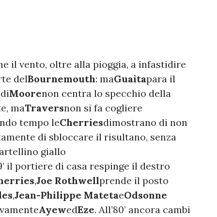
il vento, oltre alla pioggia, a infastidire
rte del
Bournemouth
: ma
Guaita
para il
 di
Moore
non centra lo specchio della
e, ma
Travers
non si fa cogliere
ondo tempo le
Cherries
dimostrano di non
amente di sbloccare il risultano, senza
artellino giallo
69’ il portiere di casa respinge il destro
herries
,
Joe Rothwell
prende il posto
les
,
Jean-Philippe Mateta
e
Odsonne
tivamente
Ayew
ed
Eze
. All’80’ ancora cambi