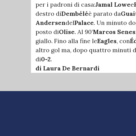
per i padroni di casa:
Jamal Lowe
e
destro di
Dembélé
è parato da
Guai
Andersen
del
Palace
. Un minuto d
posto di
Olise
. Al 90’
Marcos Senes
giallo. Fino alla fine le
Eagles
, con
É
altro gol ma, dopo quattro minuti di
di
0-2
.
di Laura De Bernardi