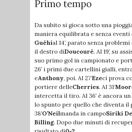
Primo tempo
Da subito si gioca sotto una pioggia
maniera equilibrata e senza eventi d
Guéhi
al 14’, parato senza problemi
il destro di
Doucouré
. Al 19’, su assi
suo primo gol in campionato e porta
26’ i primi due cartellini gialli, entr
e
Anthony
, poi. Al 27’
Eze
ci prova c
portiere delle
Cherries
. Al 31’
Moor
intercetta il tiro. Al 36’ è ancora un
lo spunto per quello che diventa il 
38’
O’Neil
manda in campo
Siriki D
Billing
. Dopo due minuti di recuper
risultato di
0-2
.