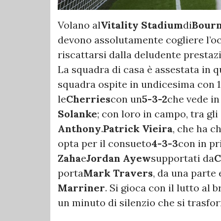
Volano al
Vitality Stadium
di
Bour
devono assolutamente cogliere l’occ
riscattarsi dalla deludente prestaz
La squadra di casa è assestata in q
squadra ospite in undicesima con 1
le
Cherries
con un
5-3-2
che vede in
Solanke
; con loro in campo, tra gli 
Anthony
.
Patrick Vieira
, che ha c
opta per il consueto
4-3-3
con in pr
Zaha
e
Jordan Ayew
supportati da
C
porta
Mark Travers
, da una parte 
Marriner
. Si gioca con il lutto al 
un minuto di silenzio che si trasfo