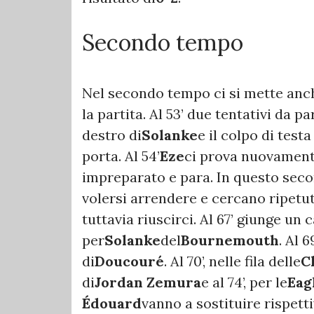
Secondo tempo
Nel secondo tempo ci si mette anche 
la partita. Al 53’ due tentativi da pa
destro di
Solanke
e il colpo di testa
porta. Al 54’
Eze
ci prova nuovament
impreparato e para. In questo sec
volersi arrendere e cercano ripetut
tuttavia riuscirci. Al 67’ giunge un c
per
Solanke
del
Bournemouth
. Al 
di
Doucouré
. Al 70’, nelle fila delle
C
di
Jordan Zemura
e al 74’, per le
Eag
Édouard
vanno a sostituire rispet