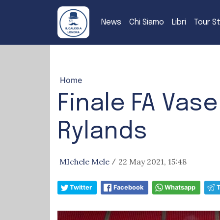
News
Chi Siamo
Libri
Tour S
Home
Finale FA Vase
Rylands
MIchele Mele
22 May 2021, 15:48
/
Twitter
Facebook
Whatsapp