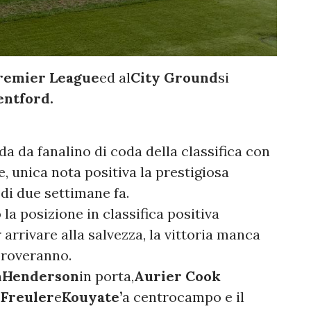
remier League
ed al
City Ground
si
entford.
da da fanalino di coda della classifica con
e, unica nota positiva la prestigiosa
p
di due settimane fa.
a posizione in classifica positiva
 arrivare alla salvezza, la vittoria manca
proveranno.
n
Henderson
in porta,
Aurier Cook
 Freuler
e
Kouyate’
a centrocampo e il