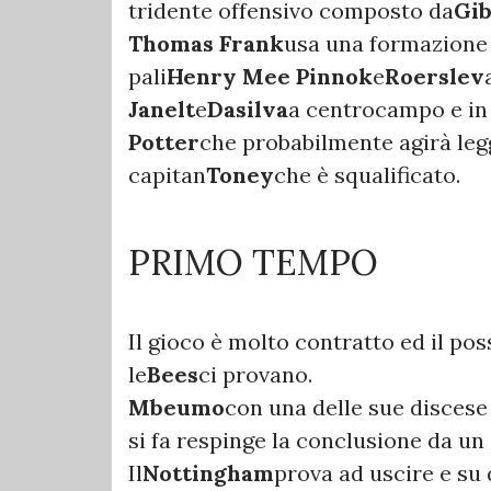
tridente offensivo composto da
Gib
Thomas Frank
usa una formazione
pali
Henry Mee Pinnok
e
Roerslev
Janelt
e
Dasilva
a centrocampo e in
Potter
che probabilmente agirà leg
capitan
Toney
che è squalificato.
PRIMO TEMPO
Il gioco è molto contratto ed il poss
le
Bees
ci provano.
Mbeumo
con una delle sue discese 
si fa respinge la conclusione da un
Il
Nottingham
prova ad uscire e su