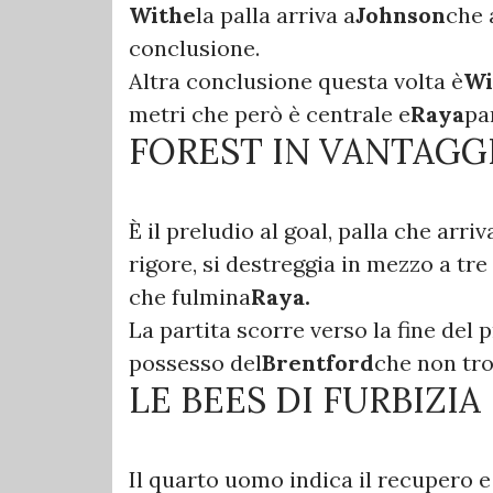
Withe
la palla arriva a
Johnson
che 
conclusione.
Altra conclusione questa volta è
Wi
metri che però è centrale e
Raya
pa
FOREST IN VANTAGG
È il preludio al goal, palla che arriv
rigore, si destreggia in mezzo a tre 
che fulmina
Raya.
La partita scorre verso la fine del
possesso del
Brentford
che non tro
LE BEES DI FURBIZIA
Il quarto uomo indica il recupero e