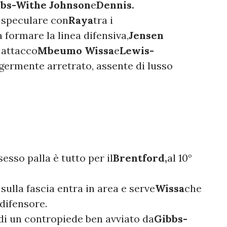
bs-Withe Johnson
e
Dennis.
 speculare con
Raya
tra i
a formare la linea difensiva,
Jensen
 attacco
Mbeumo Wissa
e
Lewis-
germente arretrato, assente di lusso
esso palla è tutto per il
Brentford,
al 10°
sulla fascia entra in area e serve
Wissa
che
 difensore.
 di un contropiede ben avviato da
Gibbs-