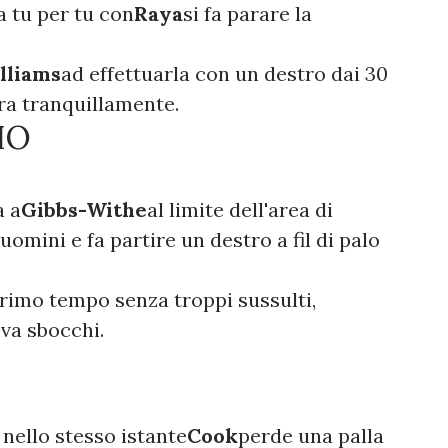
a tu per tu con
Raya
si fa parare la
lliams
ad effettuarla con un destro dai 30
ra tranquillamente.
IO
a a
Gibbs-Withe
al limite dell'area di
uomini e fa partire un destro a fil di palo
 primo tempo senza troppi sussulti,
va sbocchi.
 nello stesso istante
Cook
perde una palla