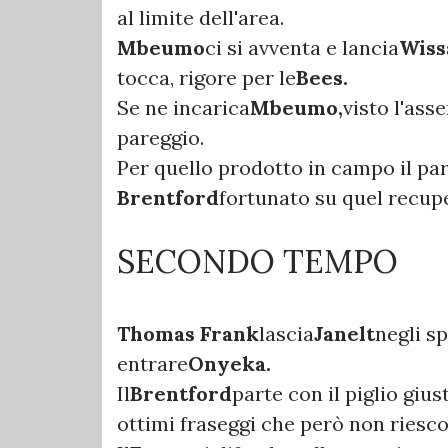
al limite dell'area.
Mbeumo
ci si avventa e lancia
Wiss
tocca, rigore per le
Bees.
Se ne incarica
Mbeumo,
visto l'ass
pareggio.
Per quello prodotto in campo il par
Brentford
fortunato su quel recupe
SECONDO TEMPO
Thomas Frank
lascia
Janelt
negli s
entrare
Onyeka.
Il
Brentford
parte con il piglio giu
ottimi fraseggi che però non riescon