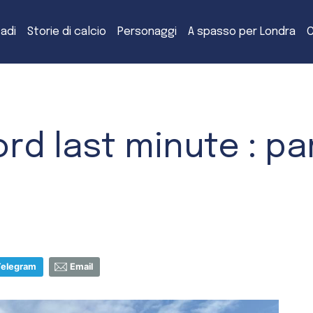
tadi
Storie di calcio
Personaggi
A spasso per Londra
C
rd last minute : pa
Telegram
Email