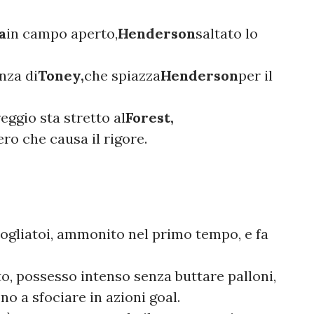
a
in campo aperto,
Henderson
saltato lo
enza di
Toney,
che spiazza
Henderson
per il
eggio sta stretto al
Forest,
ro che causa il rigore.
pogliatoi, ammonito nel primo tempo, e fa
sto, possesso intenso senza buttare palloni,
o a sfociare in azioni goal.