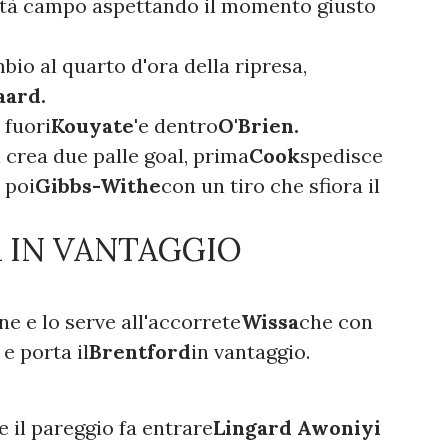
metà campo aspettando il momento giusto
bio al quarto d'ora della ripresa,
ard.
 fuori
Kouyate'
e dentro
O'Brien.
 crea due palle goal, prima
Cook
spedisce
 poi
Gibbs-Withe
con un tiro che sfiora il
A IN VANTAGGIO
e e lo serve all'accorrete
Wissa
che con
e porta il
Brentford
in vantaggio.
e il pareggio fa entrare
Lingard Awoniyi