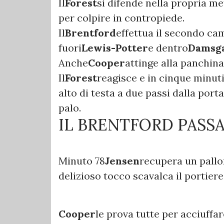
Il
Forest
si difende nella propria 
per colpire in contropiede.
Il
Brentford
effettua il secondo cam
fuori
Lewis-Potter
e dentro
Damsga
Anche
Cooper
attinge alla panchina
Il
Forest
reagisce e in cinque minuti
alto di testa a due passi dalla porta
palo.
IL BRENTFORD PASS
Minuto 78
Jensen
recupera un pallon
delizioso tocco scavalca il portiere 
Cooper
le prova tutte per acciuffar