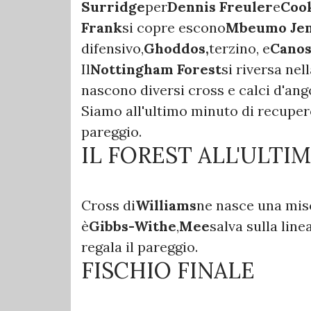
Surridge
per
Dennis Freuler
e
Coo
Frank
si copre escono
Mbeumo Je
difensivo,
Ghoddos,
terzino, e
Canos
Il
Nottingham Forest
si riversa nel
nascono diversi cross e calci d'ang
Siamo all'ultimo minuto di recupero
pareggio.
IL FOREST ALL'ULTI
Cross di
Williams
ne nasce una misch
è
Gibbs-Withe
,
Mee
salva sulla lin
regala il pareggio.
FISCHIO FINALE