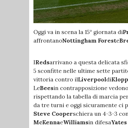
Oggi va in scena la 15° giornata di
P
affrontano
Nottingham Forest
e
Br
I
Reds
arrivano a questa delicata sfi
5 sconfitte nelle ultime sette partit
vittoria contro il
Liverpool
di
Klop
Le
Bees
in contrapposizione vedono l
rispettando la tabella di marcia per
da tre turni e oggi sicuramente ci 
Steve Cooper
schiera un 4-3-3 co
McKenna
e
Williams
in difesa
Yates