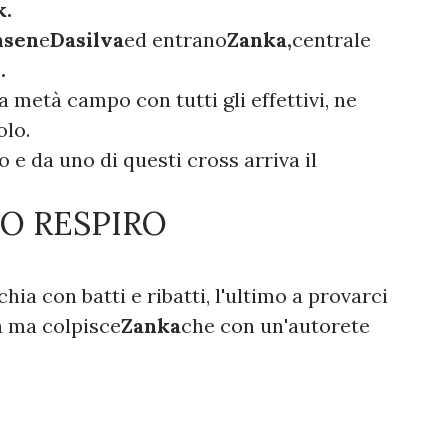
k.
nsen
e
Dasilva
ed entrano
Zanka,
centrale
.
la metà campo con tutti gli effettivi, ne
olo.
 e da uno di questi cross arriva il
MO RESPIRO
ia con batti e ribatti, l'ultimo a provarci
ea ma colpisce
Zanka
che con un'autorete