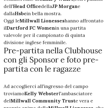
dell'
Head Office
della
JP Morgan
e
dalla
Hsbc
in bella mostra.
Oggi le
Millwall Lionesses
hanno affrontato
il
Dartford FC Women
in una partita
valevole per il campionato di quinta
divisione inglese femminile.
Pre-partita nella Clubhouse
con gli Sponsor e foto pre-
partita con le ragazze
Ad accoglierci all'ingresso del campo
troviamo
Kelly Webster
l'ambasciatore
del
Millwall Community Trust
e vera e
propria anima delle
Millwall Lionesses
, che