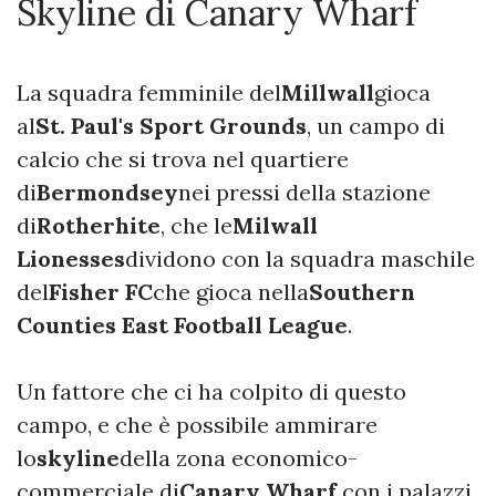
Skyline di Canary Wharf
La squadra femminile del
Millwall
gioca
al
St. Paul's Sport Grounds
, un campo di
calcio che si trova nel quartiere
di
Bermondsey
nei pressi della stazione
di
Rotherhite
, che le
Milwall
Lionesses
dividono con la squadra maschile
del
Fisher FC
che gioca nella
Southern
Counties East Football League
.
Un fattore che ci ha colpito di questo
campo, e che è possibile ammirare
lo
skyline
della zona economico-
commerciale di
Canary Wharf,
con i palazzi