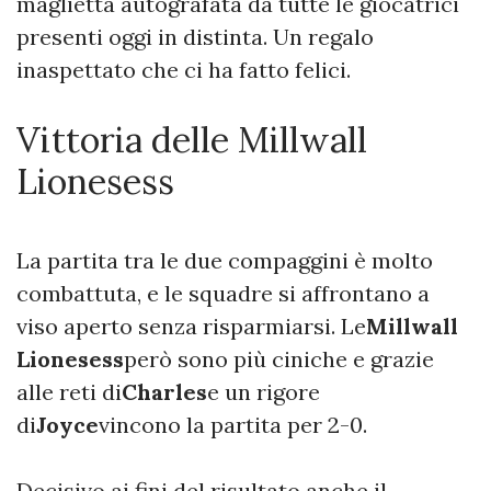
maglietta autografata da tutte le giocatrici
presenti oggi in distinta. Un regalo
inaspettato che ci ha fatto felici.
Vittoria delle Millwall
Lionesess
La partita tra le due compaggini è molto
combattuta, e le squadre si affrontano a
viso aperto senza risparmiarsi. Le
Millwall
Lionesess
però sono più ciniche e grazie
alle reti di
Charles
e un rigore
di
Joyce
vincono la partita per 2-0.
Decisivo ai fini del risultato anche il