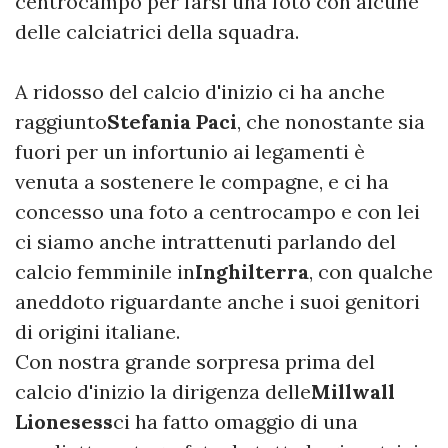
centrocampo per farsi una foto con alcune
delle calciatrici della squadra.
A ridosso del calcio d'inizio ci ha anche
raggiunto
Stefania Paci
, che nonostante sia
fuori per un infortunio ai legamenti è
venuta a sostenere le compagne, e ci ha
concesso una foto a centrocampo e con lei
ci siamo anche intrattenuti parlando del
calcio femminile in
Inghilterra
, con qualche
aneddoto riguardante anche i suoi genitori
di origini italiane.
Con nostra grande sorpresa prima del
calcio d'inizio la dirigenza delle
Millwall
Lionesess
ci ha fatto omaggio di una