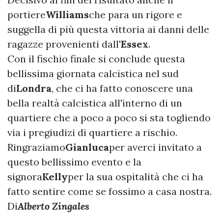
portiere
Williams
che para un rigore e
suggella di più questa vittoria ai danni delle
ragazze provenienti dall'
Essex
.
Con il fischio finale si conclude questa
bellissima giornata calcistica nel sud
di
Londra
, che ci ha fatto conoscere una
bella realtà calcistica all'interno di un
quartiere che a poco a poco si sta togliendo
via i pregiudizi di quartiere a rischio.
Ringraziamo
Gianluca
per averci invitato a
questo bellissimo evento e la
signora
Kelly
per la sua ospitalità che ci ha
fatto sentire come se fossimo a casa nostra.
Di
Alberto Zingales