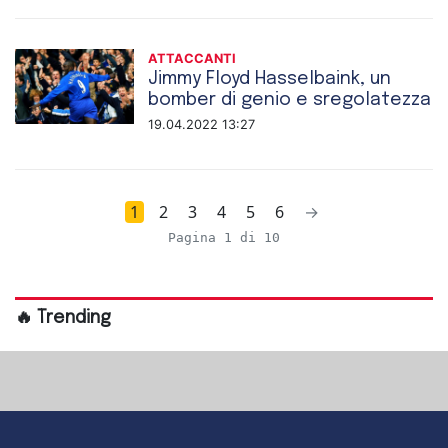
ATTACCANTI
Jimmy Floyd Hasselbaink, un
bomber di genio e sregolatezza
19.04.2022 13:27
1
2
3
4
5
6
→
Pagina 1 di 10
🔥 Trending