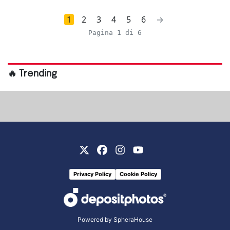
1
2
3
4
5
6
→
Pagina 1 di 6
🔥 Trending
Privacy Policy
Cookie Policy
Powered by
SpheraHouse