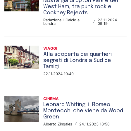
Nostalgia di Upton Park e del
West Ham, tra punk rock e
Cockney Rejects
Redazione Il Calcio a
23.11.2024
/
Londra
09:19
VIAGGI
Alla scoperta dei quartieri
segreti di Londra a Sud del
Tamigi
22.11.2024 10:49
CINEMA
Leonard Whiting: il Romeo
Montecchi che viene da Wood
Green
Alberto Zingales
/
24.11.2023 18:58