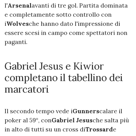
l'
Arsenal
avanti di tre gol. Partita dominata
e completamente sotto controllo con
i
Wolves
che hanno dato l'impressione di
essere scesi in campo come spettatori non
paganti.
Gabriel Jesus e Kiwior
completano il tabellino dei
marcatori
Il secondo tempo vede i
Gunners
calare il
poker al 59°, con
Gabriel Jesus
che salta più
in alto di tutti su un cross di
Trossard
e