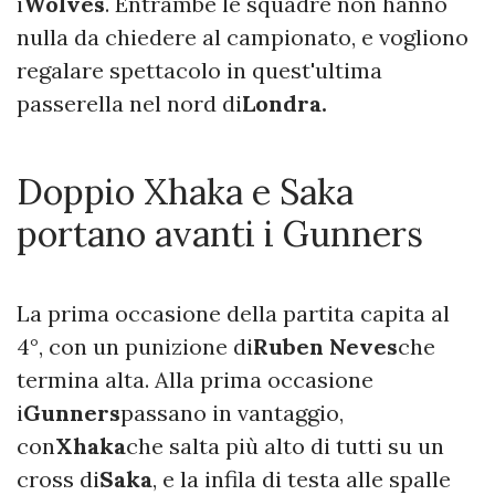
i
Wolves
. Entrambe le squadre non hanno
nulla da chiedere al campionato, e vogliono
regalare spettacolo in quest'ultima
passerella nel nord di
Londra.
Doppio Xhaka e Saka
portano avanti i Gunners
La prima occasione della partita capita al
4°, con un punizione di
Ruben Neves
che
termina alta. Alla prima occasione
i
Gunners
passano in vantaggio,
con
Xhaka
che salta più alto di tutti su un
cross di
Saka
, e la infila di testa alle spalle