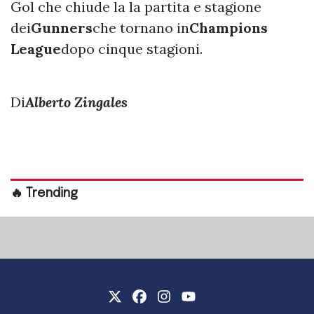
Gol che chiude la la partita e stagione
dei
Gunners
che tornano in
Champions
League
dopo cinque stagioni.
Di
Alberto Zingales
🔥 Trending