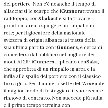
del portiere. Non c'è neanche il tempo di
allacciarsi le scarpe che i
Gunners
trovano il
raddoppio, con
Xhaka
che si fa trovare
pronto in area a spingere un rimpallo in
rete; per il giocatore della nazionale
svizzera di origini albanesi si tratta della
sua ultima partita con i
Gunners
, e cerca di
concedersi dal pubblico nel migliore dei
modi. Al 28° i
Gunners
triplicano con
Saka
,
che approfitta di un rimpallo in area e la
infila alle spalle del portiere con il classico
tiro a giro. Per il numero sette dell'
Arsenal
è
il miglior modo di festeggiare il suo recente
rinnovo di contratto. Non succede più nulla
e il primo tempo termina con