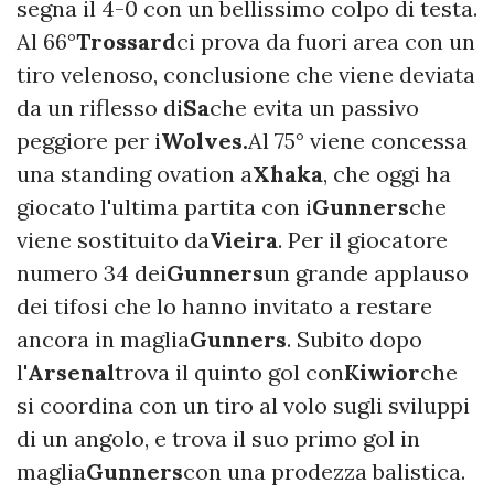
segna il 4-0 con un bellissimo colpo di testa.
Al 66°
Trossard
ci prova da fuori area con un
tiro velenoso, conclusione che viene deviata
da un riflesso di
Sa
che evita un passivo
peggiore per i
Wolves.
Al 75° viene concessa
una standing ovation a
Xhaka
, che oggi ha
giocato l'ultima partita con i
Gunners
che
viene sostituito da
Vieira
. Per il giocatore
numero 34 dei
Gunners
un grande applauso
dei tifosi che lo hanno invitato a restare
ancora in maglia
Gunners
. Subito dopo
l'
Arsenal
trova il quinto gol con
Kiwior
che
si coordina con un tiro al volo sugli sviluppi
di un angolo, e trova il suo primo gol in
maglia
Gunners
con una prodezza balistica.