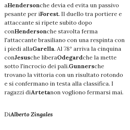
a
Henderson
che devia ed evita un passivo
pesante per i
Forest
. Il duello tra portiere e
attaccante si ripete subito dopo
con
Henderson
che stavolta ferma
l'attaccante brasiliano con una respinta con
i piedi alla
Garella
. Al 78° arriva la cinquina
con
Jesus
che libera
Odegard
che la mette
sotto l'incrocio dei pali.
Gunners
che
trovano la vittoria con un risultato rotondo
e si confermano in testa alla classifica. I
ragazzi di
Arteta
non vogliono fermarsi mai.
Di
Alberto Zingales