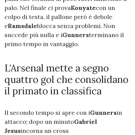
palo. Nel finale ci prova
Kouyate
con un
colpo di testa, il pallone però è debole
e
Ramsdale
blocca senza problemi. Non
succede più nulla e i
Gunners
terminano il
primo tempo in vantaggio.
L'Arsenal mette a segno
quattro gol che consolidano
il primato in classifica
Il secondo tempo si apre con i
Gunners
in
attacco; dopo un minuto
Gabriel
Jesus
incorna un cross