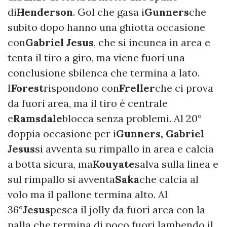
di
Henderson
. Gol che gasa i
Gunners
che
subito dopo hanno una ghiotta occasione
con
Gabriel Jesus
, che si incunea in area e
tenta il tiro a giro, ma viene fuori una
conclusione sbilenca che termina a lato.
I
Forest
rispondono con
Freller
che ci prova
da fuori area, ma il tiro è centrale
e
Ramsdale
blocca senza problemi. Al 20°
doppia occasione per i
Gunners, Gabriel
Jesus
si avventa su rimpallo in area e calcia
a botta sicura, ma
Kouyate
salva sulla linea e
sul rimpallo si avventa
Saka
che calcia al
volo ma il pallone termina alto. Al
36°
Jesus
pesca il jolly da fuori area con la
palla che termina di poco fuori lambendo il