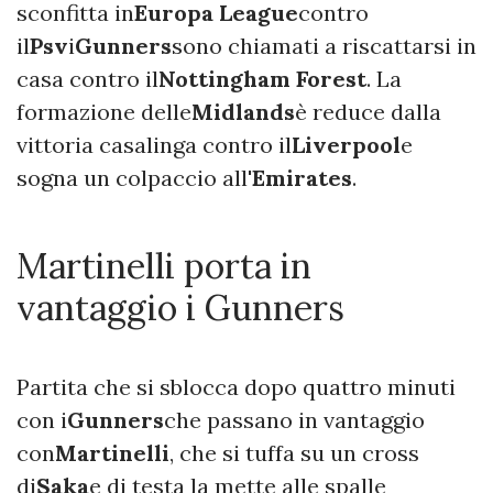
sconfitta in
Europa League
contro
il
Psv
i
Gunners
sono chiamati a riscattarsi in
casa contro il
Nottingham Forest
. La
formazione delle
Midlands
è reduce dalla
vittoria casalinga contro il
Liverpool
e
sogna un colpaccio all'
Emirates
.
Martinelli porta in
vantaggio i Gunners
Partita che si sblocca dopo quattro minuti
con i
Gunners
che passano in vantaggio
con
Martinelli
, che si tuffa su un cross
di
Saka
e di testa la mette alle spalle