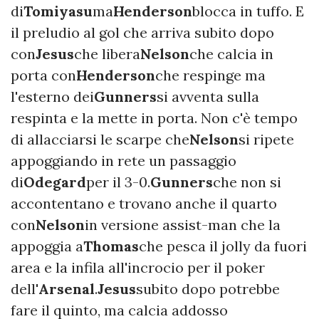
di
Tomiyasu
ma
Henderson
blocca in tuffo. E
il preludio al gol che arriva subito dopo
con
Jesus
che libera
Nelson
che calcia in
porta con
Henderson
che respinge ma
l'esterno dei
Gunners
si avventa sulla
respinta e la mette in porta. Non c'è tempo
di allacciarsi le scarpe che
Nelson
si ripete
appoggiando in rete un passaggio
di
Odegard
per il 3-0.
Gunners
che non si
accontentano e trovano anche il quarto
con
Nelson
in versione assist-man che la
appoggia a
Thomas
che pesca il jolly da fuori
area e la infila all'incrocio per il poker
dell'
Arsenal
.
Jesus
subito dopo potrebbe
fare il quinto, ma calcia addosso