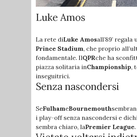
Luke Amos
La rete di
Luke Amos
all’89’ regala
Prince Stadium
, che proprio all’u
fondamentale. Il
QPR
che ha sconfit
piazza solitaria in
Championship
, 
inseguitrici.
Senza nascondersi
Se
Fulham
e
Bournemouth
sembrano
i play-off senza nascondersi e dich
sembra chiaro, la
Premier League
.