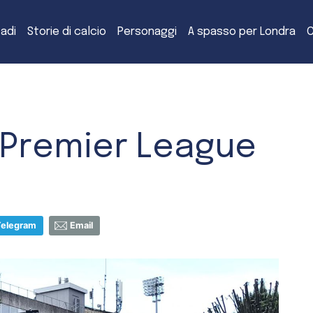
tadi
Storie di calcio
Personaggi
A spasso per Londra
C
a Premier League
Telegram
Email