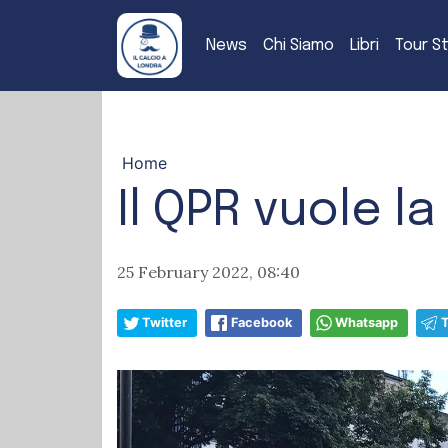
News
Chi Siamo
Libri
Tour S
Home
Il QPR vuole l
25 February 2022, 08:40
Twitter
Facebook
Whatsapp