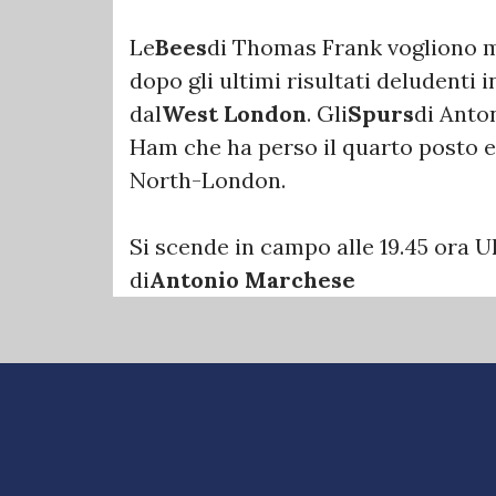
Le
Bees
di Thomas Frank vogliono me
dopo gli ultimi risultati deludenti 
dal
West London
. Gli
Spurs
di Anto
Ham che ha perso il quarto posto e
North-London.
Si scende in campo alle 19.45 ora Uk
di
Antonio Marchese