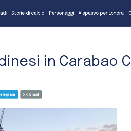
tadi
Storie di calcio
Personaggi
A spasso per Londra
C
dinesi in Carabao 
Telegram
Email