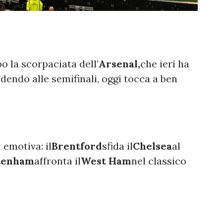
o la scorpaciata dell’
Arsenal,
che ieri ha
edendo alle semifinali, oggi tocca a ben
 emotiva: il
Brentford
sfida il
Chelsea
al
tenham
affronta il
West Ham
nel classico