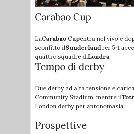
Carabao Cup
La
Carabao Cup
entra nel vivo e dop
sconfitto il
Sunderland
per 5-1 acc
quattro squadre di
Londra
.
Tempo di derby
Due derby ad alta tensione e carica
Community Stadium, mentre il
Tot
London derby per antonomasia.
Prospettive