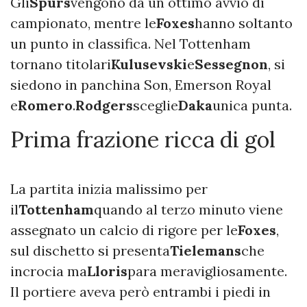
Gli
Spurs
vengono da un ottimo avvio di
campionato, mentre le
Foxes
hanno soltanto
un punto in classifica. Nel Tottenham
tornano titolari
Kulusevski
e
Sessegnon
, si
siedono in panchina Son, Emerson Royal
e
Romero
.
Rodgers
sceglie
Daka
unica punta.
Prima frazione ricca di gol
La partita inizia malissimo per
il
Tottenham
quando al terzo minuto viene
assegnato un calcio di rigore per le
Foxes
,
sul dischetto si presenta
Tielemans
che
incrocia ma
Lloris
para meravigliosamente.
Il portiere aveva però entrambi i piedi in