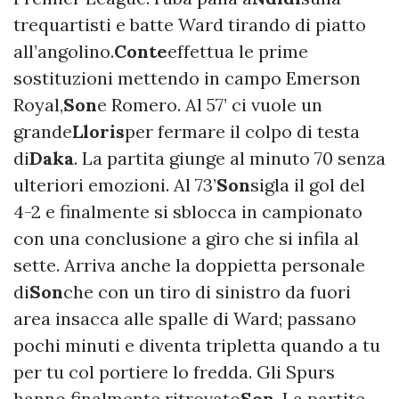
trequartisti e batte Ward tirando di piatto
all’angolino.
Conte
effettua le prime
sostituzioni mettendo in campo Emerson
Royal,
Son
e Romero. Al 57’ ci vuole un
grande
Lloris
per fermare il colpo di testa
di
Daka
. La partita giunge al minuto 70 senza
ulteriori emozioni. Al 73’
Son
sigla il gol del
4-2 e finalmente si sblocca in campionato
con una conclusione a giro che si infila al
sette. Arriva anche la doppietta personale
di
Son
che con un tiro di sinistro da fuori
area insacca alle spalle di Ward; passano
pochi minuti e diventa tripletta quando a tu
per tu col portiere lo fredda. Gli Spurs
hanno finalmente ritrovato
Son
. La partite