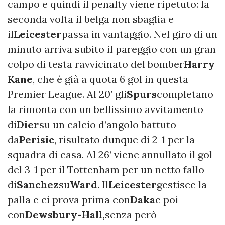
campo e quindi il penalty viene ripetuto: la
seconda volta il belga non sbaglia e
il
Leicester
passa in vantaggio. Nel giro di un
minuto arriva subito il pareggio con un gran
colpo di testa ravvicinato del bomber
Harry
Kane
, che è già a quota 6 gol in questa
Premier League. Al 20’ gli
Spurs
completano
la rimonta con un bellissimo avvitamento
di
Dier
su un calcio d’angolo battuto
da
Perisic
, risultato dunque di 2-1 per la
squadra di casa. Al 26’ viene annullato il gol
del 3-1 per il Tottenham per un netto fallo
di
Sanchez
su
Ward
. Il
Leicester
gestisce la
palla e ci prova prima con
Daka
e poi
con
Dewsbury-Hall,
senza però