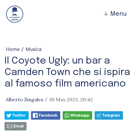
↓
Menu
Home
Musica
/
Il Coyote Ugly: un bar a
Camden Town che si ispira
al famoso film americano
Alberto Zingales
30 May 2023, 20:42
/
Twitter
Facebook
Whatsapp
Telegram
Email