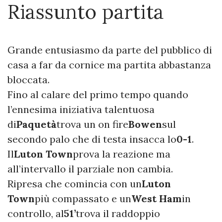
Riassunto partita
Grande entusiasmo da parte del pubblico di
casa a far da cornice ma partita abbastanza
bloccata.
Fino al calare del primo tempo quando
l’ennesima iniziativa talentuosa
di
Paquetà
trova un on fire
Bowen
sul
secondo palo che di testa insacca lo
0-1
.
Il
Luton Town
prova la reazione ma
all’intervallo il parziale non cambia.
Ripresa che comincia con un
Luton
Town
più compassato e un
West Ham
in
controllo, al
51’
trova il raddoppio