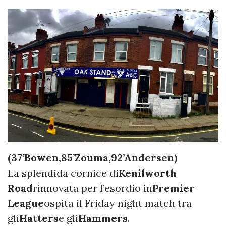
(37’Bowen,85’Zouma,92’Andersen)
La splendida cornice di
Kenilworth
Road
rinnovata per l’esordio in
Premier
League
ospita il Friday night match tra
gli
Hatters
e gli
Hammers
.