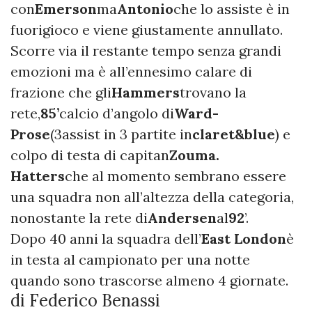
con
Emerson
ma
Antonio
che lo assiste è in
fuorigioco e viene giustamente annullato.
Scorre via il restante tempo senza grandi
emozioni ma è all’ennesimo calare di
frazione che gli
Hammers
trovano la
rete,
85’
calcio d’angolo di
Ward-
Prose
(3assist in 3 partite in
claret&blue
) e
colpo di testa di capitan
Zouma.
Hatters
che al momento sembrano essere
una squadra non all’altezza della categoria,
nonostante la rete di
Andersen
al
92
’.
Dopo 40 anni la squadra dell’
East London
è
in testa al campionato per una notte
quando sono trascorse almeno 4 giornate.
di Federico Benassi