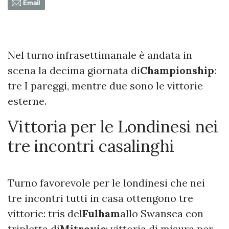
Email
Nel turno infrasettimanale è andata in
scena la decima giornata di
Championship
:
tre I pareggi, mentre due sono le vittorie
esterne.
Vittoria per le Londinesi nei
tre incontri casalinghi
Turno favorevole per le londinesi che nei
tre incontri tutti in casa ottengono tre
vittorie: tris del
Fulham
allo Swansea con
tripletta di
Mitrovic
; vittoria di misura per