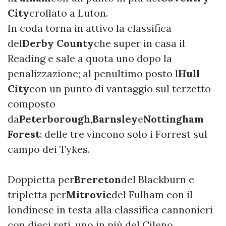
City
crollato a Luton.
In coda torna in attivo la classifica
del
Derby County
che super in casa il
Reading e sale a quota uno dopo la
penalizzazione; al penultimo posto l
Hull
City
con un punto di vantaggio sul terzetto
composto
da
Peterborough
,
Barnsley
e
Nottingham
Forest
: delle tre vincono solo i Forrest sul
campo dei Tykes.
Doppietta per
Brereton
del Blackburn e
tripletta per
Mitrovic
del Fulham con il
londinese in testa alla classifica cannonieri
con dieci reti, uno in più del Cileno.