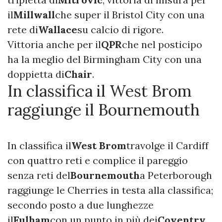
il
Millwall
che super il Bristol City con una
rete di
Wallace
su calcio di rigore.
Vittoria anche per il
QPR
che nel posticipo
ha la meglio del Birmingham City con una
doppietta di
Chair
.
In classifica il West Brom
raggiunge il Bournemouth
In classifica il
West Brom
travolge il Cardiff
con quattro reti e complice il pareggio
senza reti del
Bournemouth
a Peterborough
raggiunge le Cherries in testa alla classifica;
secondo posto a due lunghezze
il
Fulham
con un punto in più dei
Coventry