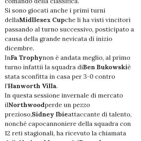
comando della classifica.
Si sono giocati anche i primi turni
della
Midllesex Cup
che li ha visti vincitori
passando al turno successivo, posticipato a
causa della grande nevicata di inizio
dicembre.
In
Fa Trophy
non è andata meglio, al primo
turno infattii la squadra di
Ben Bukowski
è
stata sconfitta in casa per 3-0 contro
l’
Hanworth Villa
.
In questa sessione invernale di mercato
il
Northwood
perde un pezzo
prezioso,
Sidney Ibie
attaccante di talento,
nonché capocannoniere della squadra con
12 reti stagionali, ha ricevuto la chiamata