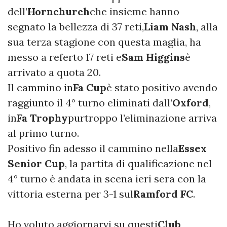
dell’
Hornchurch
che insieme hanno
segnato la bellezza di 37 reti,
Liam Nash
, alla
sua terza stagione con questa maglia, ha
messo a referto 17 reti e
Sam Higgins
è
arrivato a quota 20.
Il cammino in
Fa Cup
è stato positivo avendo
raggiunto il 4° turno eliminati dall’
Oxford
,
in
Fa Trophy
purtroppo l’eliminazione arriva
al primo turno.
Positivo fin adesso il cammino nella
Essex
Senior Cup
, la partita di qualificazione nel
4° turno è andata in scena ieri sera con la
vittoria esterna per 3-1 sul
Ramford FC
.
Ho voluto aggiornarvi su questi
Club