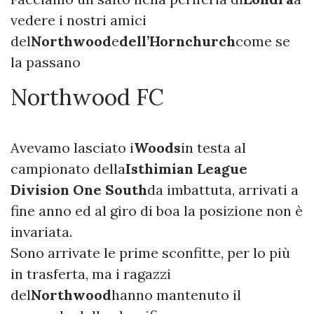
vedere i nostri amici
del
Northwood
e
dell’Hornchurch
come se
la passano
Northwood FC
Avevamo lasciato i
Woods
in testa al
campionato della
Isthimian League
Division One South
da imbattuta, arrivati a
fine anno ed al giro di boa la posizione non è
invariata.
Sono arrivate le prime sconfitte, per lo più
in trasferta, ma i ragazzi
del
Northwood
hanno mantenuto il