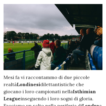
Mesi fa vi raccontammo di due piccole
realtà
Londinesi
dilettantistiche che
giocano i loro campionati nella
Isthimian
League
inseguendo i loro sogni di gloria.
Facciamo un salto nella periferia di
Londra
a