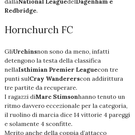
dalla
National League
del
Dagenham e
Redbridge
.
Hornchurch FC
Gli
Urchins
non sono da meno, infatti
detengono la testa della classifica
nella
Isthimian Premier League
con tre
punti sul
Cray Wanderers
con addirittura
tre partite da recuperare.
I ragazzi di
Marc Stimson
hanno tenuto un
ritmo davvero eccezionale per la categoria,
il ruolino di marcia dice 14 vittorie 4 pareggi
e solamente 4 sconfitte.
Merito anche della coppia d’attacco