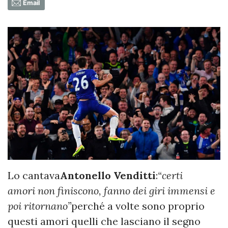
Email
Lo cantava
Antonello Venditti
:
“certi
amori non finiscono, fanno dei giri immensi e
poi ritornano”
perché a volte sono proprio
questi amori quelli che lasciano il segno