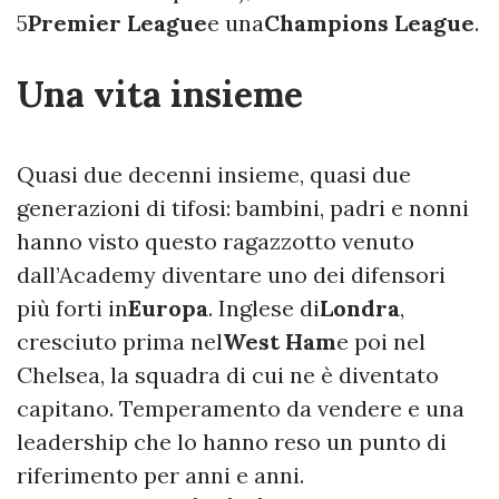
5
Premier League
e una
Champions League
.
Una vita insieme
Quasi due decenni insieme, quasi due
generazioni di tifosi: bambini, padri e nonni
hanno visto questo ragazzotto venuto
dall’Academy diventare uno dei difensori
più forti in
Europa
. Inglese di
Londra
,
cresciuto prima nel
West Ham
e poi nel
Chelsea, la squadra di cui ne è diventato
capitano. Temperamento da vendere e una
leadership che lo hanno reso un punto di
riferimento per anni e anni.