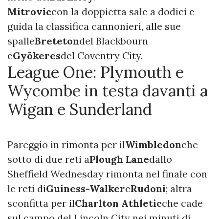
Mitrovic
con la doppietta sale a dodici e
guida la classifica cannonieri, alle sue
spalle
Breteton
del Blackbourn
e
Gyökeres
del Coventry City.
League One: Plymouth e
Wycombe in testa davanti a
Wigan e Sunderland
Pareggio in rimonta per il
Wimbledon
che
sotto di due reti a
Plough Lane
dallo
Sheffield Wednesday rimonta nel finale con
le reti di
Guiness-Walker
e
Rudoni
; altra
sconfitta per il
Charlton Athletic
che cade
sul campo del Lincoln City nei minuti di