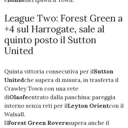
League Two: Forest Green a
+4 sul Harrogate, sale al
quinto posto il Sutton
United
Quinta vittoria consecutiva per il
Sutton
United
che supera di misura, in trasferta il
Crawley Town con una rete
di
Olaofe
entrato dalla panchina; pareggia
interno senza reti per il
Leyton Orient
con il
Walsall.
Il
Forest Green Rovers
supera anche il