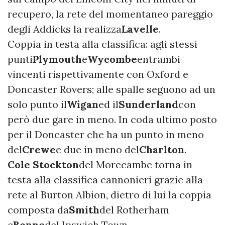
recupero, la rete del momentaneo pareggio
degli Addicks la realizza
Lavelle
.
Coppia in testa alla classifica: agli stessi
punti
Plymouth
e
Wycombe
entrambi
vincenti rispettivamente con Oxford e
Doncaster Rovers; alle spalle seguono ad un
solo punto il
Wigan
ed il
Sunderland
con
però due gare in meno. In coda ultimo posto
per il Doncaster che ha un punto in meno
del
Crewe
e due in meno del
Charlton
.
Cole Stockton
del Morecambe torna in
testa alla classifica cannonieri grazie alla
rete al Burton Albion, dietro di lui la coppia
composta da
Smith
del Rotherham
e
Bonne
del Ipswich Town.