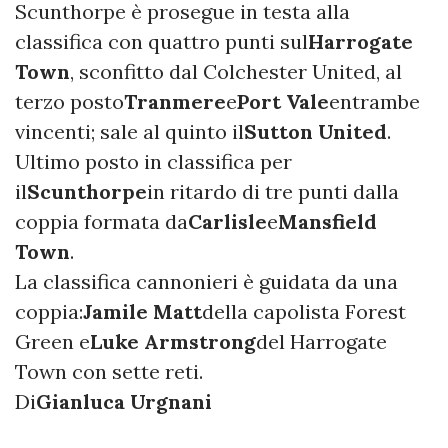
Scunthorpe è prosegue in testa alla
classifica con quattro punti sul
Harrogate
Town
, sconfitto dal Colchester United, al
terzo posto
Tranmere
e
Port Vale
entrambe
vincenti; sale al quinto il
Sutton United
.
Ultimo posto in classifica per
il
Scunthorpe
in ritardo di tre punti dalla
coppia formata da
Carlisle
e
Mansfield
Town
.
La classifica cannonieri è guidata da una
coppia:
Jamile Matt
della capolista Forest
Green e
Luke Armstrong
del Harrogate
Town con sette reti.
Di
Gianluca Urgnani