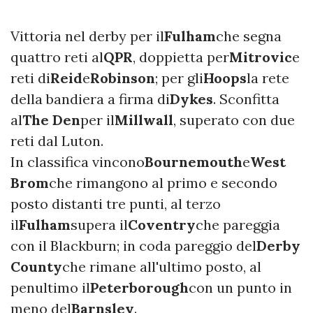
Vittoria nel derby per il
Fulham
che segna
quattro reti al
QPR
, doppietta per
Mitrovic
e
reti di
Reid
e
Robinson
; per gli
Hoops
la rete
della bandiera a firma di
Dykes
. Sconfitta
al
The Den
per il
Millwall
, superato con due
reti dal Luton.
In classifica vincono
Bournemouth
e
West
Brom
che rimangono al primo e secondo
posto distanti tre punti, al terzo
il
Fulham
supera il
Coventry
che pareggia
con il Blackburn; in coda pareggio del
Derby
County
che rimane all'ultimo posto, al
penultimo il
Peterborough
con un punto in
meno del
Barnsley
.