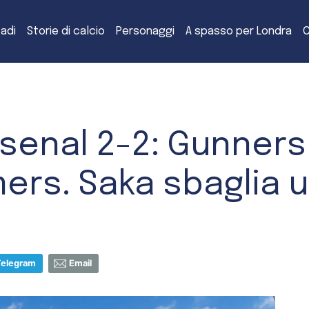
tadi
Storie di calcio
Personaggi
A spasso per Londra
C
senal 2-2: Gunners 
rs. Saka sbaglia u
Telegram
Email