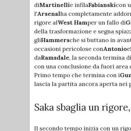
di
Martinelli
e infila
Fabianski
con u
l'
Arsenal
ha completamente addorme
rigore al
West Ham
per un fallo di
G
della trasformazione e segna spia
gli
Hammers
che si buttano in avan
occasioni pericolose con
Antonio
e
da
Ramsdale
, la seconda termina di
con una conclusione da fuori area
Primo tempo che termina con i
Gun
lascia la partita ancora aperta nei 
Saka sbaglia un rigore
Il secondo tempo inizia con un rigo