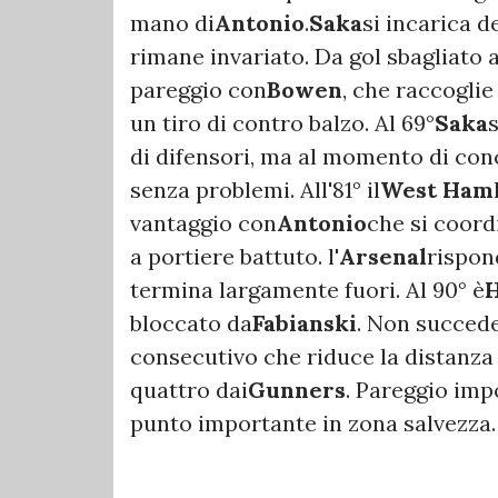
mano di
Antonio
.
Saka
si incarica de
rimane invariato. Da gol sbagliato a 
pareggio con
Bowen
, che raccoglie
un tiro di contro balzo. Al 69°
Saka
di difensori, ma al momento di con
senza problemi. All'81° il
West Ham
vantaggio con
Antonio
che si coord
a portiere battuto. l'
Arsenal
rispon
termina largamente fuori. Al 90° è
H
bloccato da
Fabianski
. Non succede
consecutivo che riduce la distanza
quattro dai
Gunners
. Pareggio imp
punto importante in zona salvezza.