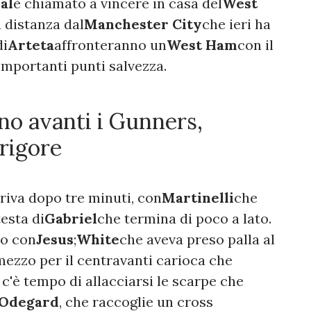
al
è chiamato a vincere in casa del
West
 distanza dal
Manchester City
che ieri ha
di
Arteta
affronteranno un
West Ham
con il
i importanti punti salvezza.
no avanti i Gunners,
rigore
riva dopo tre minuti, con
Martinelli
che
esta di
Gabriel
che termina di poco a lato.
io con
Jesus
;
White
che aveva preso palla al
 mezzo per il centravanti carioca che
c'è tempo di allacciarsi le scarpe che
Odegard
, che raccoglie un cross