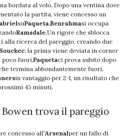
na bordata al volo. Dopo una ventina dove
ntato la partita, viene concesso un
abriel
su
Paqueta
.
Benrahma
si occupa
zzando
Ramsdale.
Un rigore che sblocca
ti alla ricerca del pareggio, creando due
Souckec
; la prima viene deviata in corner
 poco fuori.
Paqueta
ci prova subito dopo
 che termina abbondantemente fuori.
ners
in vantaggio per 2-1, un risultato che
prossimi 45 minuti.
, Bowen trova il pareggio
re concesso all'
Arsenal
per un fallo di