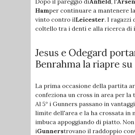
Dopo il pareggio di
Anfield
, l'
Arsen
Ham
per continuare a mantenere la
vinto contro il
Leicester
. I ragazzi 
coltello tra i denti e alla ricerca d
Jesus e Odegard porta
Benrahma la riapre su 
La prima occasione della partita ar
confeziona un cross in area per la t
Al 5° i Gunners passano in vantagg
limite dell'area e la ha crossata in
imbuca appoggiando di piatto. Non 
i
Gunners
trovano il raddoppio con