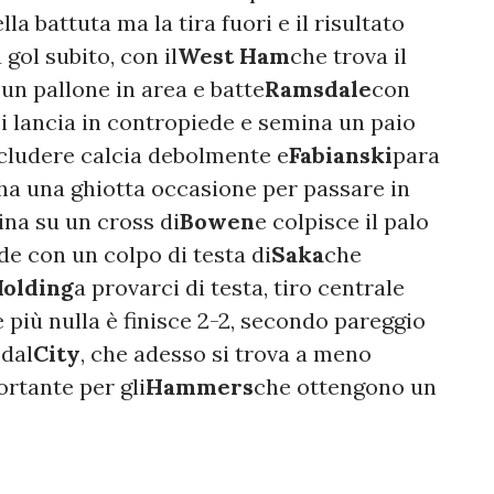
lla battuta ma la tira fuori e il risultato
gol subito, con il
West Ham
che trova il
 un pallone in area e batte
Ramsdale
con
si lancia in contropiede e semina un paio
cludere calcia debolmente e
Fabianski
para
ha una ghiotta occasione per passare in
ina su un cross di
Bowen
e colpisce il palo
de con un colpo di testa di
Saka
che
olding
a provarci di testa, tiro centrale
 più nulla è finisce 2-2, secondo pareggio
 dal
City
, che adesso si trova a meno
ortante per gli
Hammers
che ottengono un