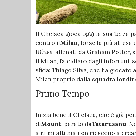
Il Chelsea gioca oggi la sua terza 
contro il
Milan
, forse la più attesa 
I
Blues
, allenati da Graham Potter,
il Milan, falcidiato dagli infortuni, 
sfida: Thiago Silva, che ha giocato 
Milan proprio dalla squadra londin
Primo Tempo
Inizia bene il Chelsea, che è già pe
di
Mount
, parato da
Tatarusanu
. N
a ritmi alti ma non riescono a creare