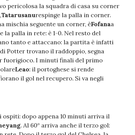
o pericolosa la squadra di casa su corner
,
Tatarusanu
respinge la palla in corner.
a mischia seguente un corner, è
Fofana
a
 la palla in rete: è 1-0. Nel resto del
 tanto e attaccano: la partita è infatti
i di Potter trovano il raddoppio, segna
 fuorigioco. I minuti finali del primo
colare
Leao
: il portoghese si rende
iorano il gol nel recupero. Si va negli
 ospiti: dopo appena 10 minuti arriva il
meyang
. Al 60° arriva anche il terzo gol:
n rete. Dopo il terzo gol del Chelsea, la