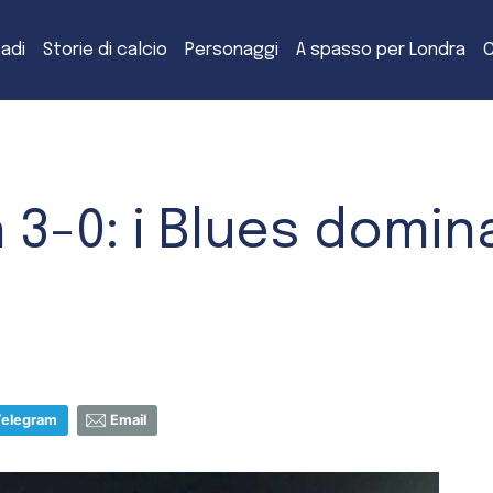
tadi
Storie di calcio
Personaggi
A spasso per Londra
C
 3-0: i Blues domin
Telegram
Email