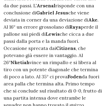
da due passi. L'
Arsenal
risponde con una
conclusione di
Gabriel Jesus
che viene
deviata in corner da una deviazione di
Ake
.
Al 16° un errore grossolano di
Raya
perde il
pallone sui piedi di
Lewis
che cicca a due
passi dalla porta e la manda fuori.
Occasione sprecata dai
Citizens
, che
potevano già essere in vantaggio. Al
26°
Nketiah
vince un rimpallo e si libera al
tiro con un potente diagonale che termina
di poco a lato. Al 35° ci prova
Foden
da fuori
area palla che termina alta. Primo tempo
che si conclude sul risultato di 0-0, frutto di
una partita intensa dove entrambe le
squadre non hanno trovato il guizzo