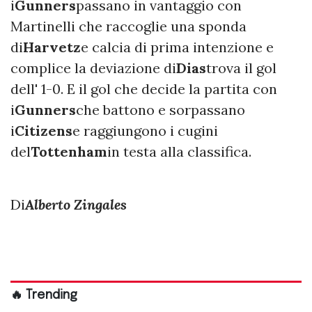
i
Gunners
passano in vantaggio con
Martinelli che raccoglie una sponda
di
Harvetz
e calcia di prima intenzione e
complice la deviazione di
Dias
trova il gol
dell' 1-0. E il gol che decide la partita con
i
Gunners
che battono e sorpassano
i
Citizens
e raggiungono i cugini
del
Tottenham
in testa alla classifica.
Di
Alberto Zingales
🔥 Trending