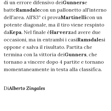
di un errore difensivo dei
Gunners
e
batte
Ramsdale
con un pallonetto all'interno
dell'area. All'83° ci prova
Martinelli
con un
potente diagonale, ma il tiro viene respinto
da
Kepa
. Nel finale è
Harverz
ad avere due
occasioni, ma in entrambi i casi
Ramsdale
si
oppone e salva il risultato. Partita che
termina con la vittoria dei
Gunners
, che
tornano a vincere dopo 4 partite e tornano
momentaneamente in testa alla classifica.
Di
Alberto Zingales