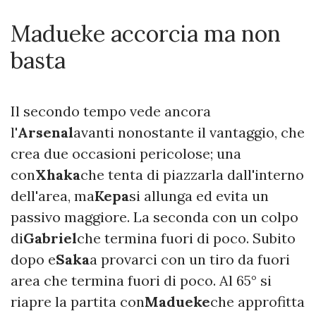
Madueke accorcia ma non
basta
Il secondo tempo vede ancora
l'
Arsenal
avanti nonostante il vantaggio, che
crea due occasioni pericolose; una
con
Xhaka
che tenta di piazzarla dall'interno
dell'area, ma
Kepa
si allunga ed evita un
passivo maggiore. La seconda con un colpo
di
Gabriel
che termina fuori di poco. Subito
dopo e
Saka
a provarci con un tiro da fuori
area che termina fuori di poco. Al 65° si
riapre la partita con
Madueke
che approfitta