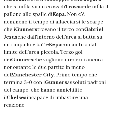
che si infila su un cross di
Trossard
e infila il
pallone alle spalle di
Kepa
. Non c'è
nemmeno il tempo di allacciarsi le scarpe
che i
Gunners
trovano il terzo con
Gabriel
Jesus
che dall'interno dell'area si butta su
un rimpallo e batte
Kepa
con un tiro dal
limite dell'area piccola. Terzo gol
dei
Gunners
che vogliono crederci ancora
nonostante le due partite in meno
del
Manchester City
. Primo tempo che
termina 3-0 con i
Gunners
assoluti padroni
del campo, che hanno annichilito
il
Chelsea
incapace di imbastire una
reazione.