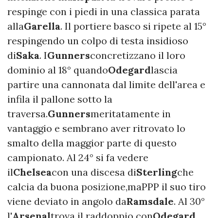
respinge con i piedi in una classica parata
alla
Garella
. Il portiere basco si ripete al 15°
respingendo un colpo di testa insidioso
di
Saka
. I
Gunners
concretizzano il loro
dominio al 18° quando
Odegard
lascia
partire una cannonata dal limite dell'area e
infila il pallone sotto la
traversa.
Gunners
meritatamente in
vantaggio e sembrano aver ritrovato lo
smalto della maggior parte di questo
campionato. Al 24° si fa vedere
il
Chelsea
con una discesa di
Sterling
che
calcia da buona posizione,maPPP il suo tiro
viene deviato in angolo da
Ramsdale
. Al 30°
l'
Arsenal
trova il raddoppio con
Odegard
,