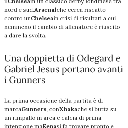
il
Chelsea
in un classico derby londinese tra
nord e sud.
Arsenal
che cerca riscatto
contro un
Chelsea
in crisi di risultati a cui
nemmeno il cambio di allenatore è riuscito
a dare la svolta.
Una doppietta di Odegard e
Gabriel Jesus portano avanti
i Gunners
La prima occasione della partita è di
marca
Gunners
, con
Xhaka
che si butta su
un rimpallo in area e calcia di prima
intenzione ma
Kepa
si fa trovare pronto e