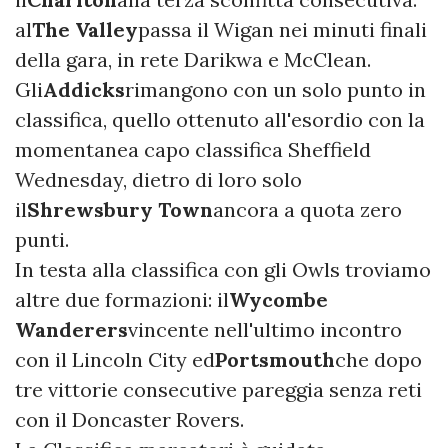
al
The Valley
passa il Wigan nei minuti finali
della gara, in rete Darikwa e McClean.
Gli
Addicks
rimangono con un solo punto in
classifica, quello ottenuto all'esordio con la
momentanea capo classifica Sheffield
Wednesday, dietro di loro solo
il
Shrewsbury Town
ancora a quota zero
punti.
In testa alla classifica con gli Owls troviamo
altre due formazioni: il
Wycombe
Wanderers
vincente nell'ultimo incontro
con il Lincoln City ed
Portsmouth
che dopo
tre vittorie consecutive pareggia senza reti
con il Doncaster Rovers.