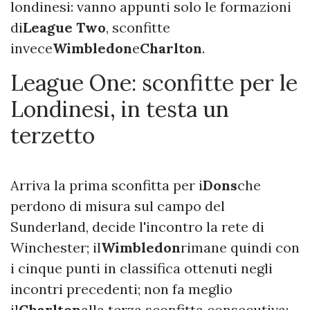
londinesi: vanno appunti solo le formazioni
di
League Two
, sconfitte
invece
Wimbledon
e
Charlton
.
League One: sconfitte per le
Londinesi, in testa un
terzetto
Arriva la prima sconfitta per i
Dons
che
perdono di misura sul campo del
Sunderland, decide l'incontro la rete di
Winchester; il
Wimbledon
rimane quindi con
i cinque punti in classifica ottenuti negli
incontri precedenti; non fa meglio
il
Charlton
alla terza sconfitta consecutiva: