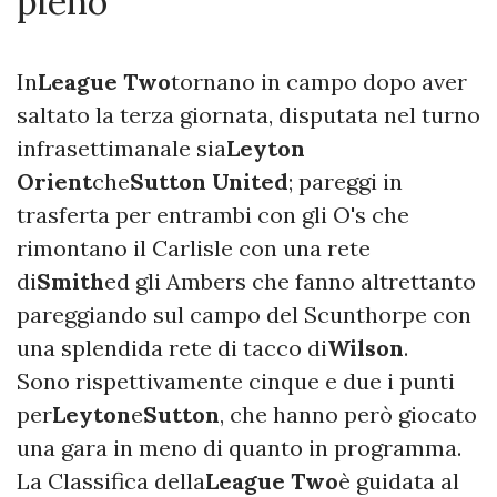
pieno
In
League Two
tornano in campo dopo aver
saltato la terza giornata, disputata nel turno
infrasettimanale sia
Leyton
Orient
che
Sutton United
; pareggi in
trasferta per entrambi con gli O's che
rimontano il Carlisle con una rete
di
Smith
ed gli Ambers che fanno altrettanto
pareggiando sul campo del Scunthorpe con
una splendida rete di tacco di
Wilson
.
Sono rispettivamente cinque e due i punti
per
Leyton
e
Sutton
, che hanno però giocato
una gara in meno di quanto in programma.
La Classifica della
League Two
è guidata al