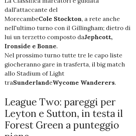
La Classifica marcatori è guidata
dall'attaccante del
Morecambe
Cole Stockton
, a rete anche
nell'ultimo turno con il Gillingham; dietro di
lui un terzetto composto da
Jephcott,
Ironside e Bonne
.
Nel prossimo turno tutte tre le capo liste
giocheranno gare in trasferta, il big match
allo Stadium of Light
tra
Sunderland
e
Wycome Wanderers
.
League Two: pareggi per
Leyton e Sutton, in testa il
Forest Green a punteggio