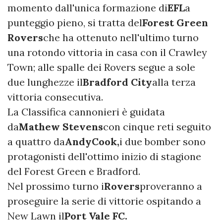
momento dall'unica formazione di
EFL
a
punteggio pieno, si tratta del
Forest Green
Rovers
che ha ottenuto nell'ultimo turno
una rotondo vittoria in casa con il Crawley
Town; alle spalle dei Rovers segue a sole
due lunghezze il
Bradford City
alla terza
vittoria consecutiva.
La Classifica cannonieri è guidata
da
Mathew Stevens
con cinque reti seguito
a quattro da
Andy
Cook,
i due bomber sono
protagonisti dell'ottimo inizio di stagione
del Forest Green e Bradford.
Nel prossimo turno i
Rovers
proveranno a
proseguire la serie di vittorie ospitando a
New Lawn il
Port Vale FC.