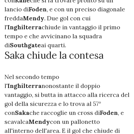
con
Kane
che si fa trovare pronto su un
lancio di
Foden
, e con un preciso diagonale
fredda
Mendy
. Due gol con cui
l'
Inghilterra
chiude in vantaggio il primo
tempo e che avvicinano la squadra
di
Southgate
ai quarti.
Saka chiude la contesa
Nel secondo tempo
l'
Inghilterra
nonostante il doppio
vantaggio, si butta in attacco alla ricerca del
gol della sicurezza e lo trova al 57°
con
Saka
che raccoglie un cross di
Foden
, e
scavalca
Mendy
con un pallonetto
all'interno dell'area. E il gol che chiude di