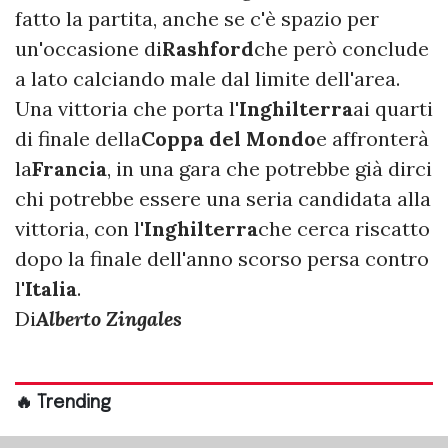
fatto la partita, anche se c'è spazio per
un'occasione di
Rashford
che però conclude
a lato calciando male dal limite dell'area.
Una vittoria che porta l'
Inghilterra
ai quarti
di finale della
Coppa del Mondo
e affronterà
la
Francia
, in una gara che potrebbe già dirci
chi potrebbe essere una seria candidata alla
vittoria, con l'
Inghilterra
che cerca riscatto
dopo la finale dell'anno scorso persa contro
l'
Italia
.
Di
Alberto Zingales
🔥 Trending