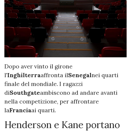
Dopo aver vinto il girone
l'
Inghilterra
affronta il
Senegal
nei quarti
finale del mondiale. I ragazzi
di
Southgate
ambiscono ad andare avanti
nella competizione, per affrontare
la
Francia
ai quarti.
Henderson e Kane portano