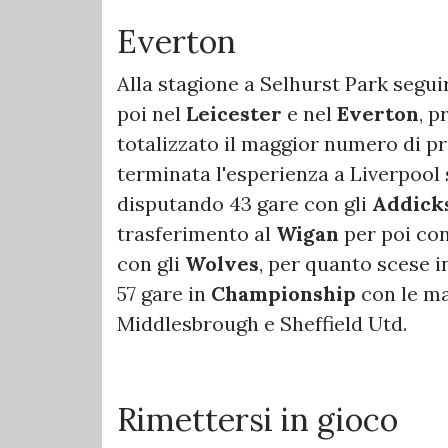
Everton
Alla stagione a Selhurst Park segu
poi nel
Leicester
e nel
Everton
, p
totalizzato il maggior numero di pr
terminata l'esperienza a Liverpool s
disputando 43 gare con gli
Addick
trasferimento al
Wigan
per poi con
con gli
Wolves
, per quanto scese i
57 gare in
Championship
con le ma
Middlesbrough e Sheffield Utd.
Rimettersi in gioco