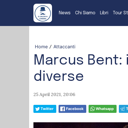
News
Chi Siamo
Libri
Tour S
Home
Attaccanti
/
Marcus Bent: 
diverse
25 April 2021, 20:06
Twitter
Facebook
Whatsapp