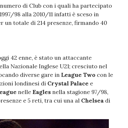
umero di Club con i quali ha partecipato
 1997/98 alla 2010/11 infatti è sceso in
r un totale di 214 presenze, firmando 40
 oggi 42 enne, è stato un attaccante
lla Nazionale Inglese U21; cresciuto nel
iocando diverse gare in
League Two
con le
zioni londinesi di
Crystal Palace
e
League
nelle
Eagles
nella stagione 97/98,
resenze e 5 reti, tra cui una al
Chelsea
di