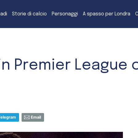
tadi
Storie di calcio
Personaggi
A spasso per Londra
C
in Premier League 
Telegram
Email