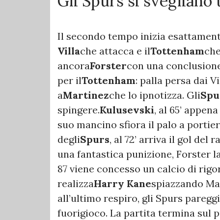
Gli Spurs si svegliano 
Il secondo tempo inizia esattamente
Villa
che attacca e il
Tottenham
che
ancora
Forster
con una conclusione
per il
Tottenham
: palla persa dai Vi
a
Martinez
che lo ipnotizza. Gli
Spu
spingere.
Kulusevski
, al 65’ appena
suo mancino sfiora il palo a porti
degli
Spurs
, al 72’ arriva il gol del
una fantastica punizione, Forster l
87 viene concesso un calcio di rigor
realizza
Harry Kane
spiazzando Mar
all’ultimo respiro, gli Spurs paregg
fuorigioco. La partita termina sul p