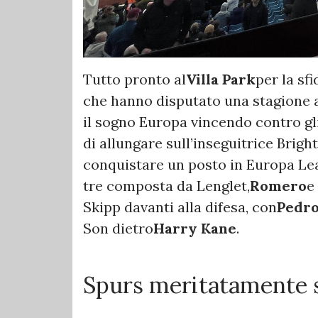
Tutto pronto al
Villa Park
per la sfi
che hanno disputato una stagione ad
il sogno Europa vincendo contro gl
di allungare sull’inseguitrice Brigh
conquistare un posto in Europa Le
tre composta da Lenglet,
Romero
e
Skipp davanti alla difesa, con
Pedro
Son dietro
Harry Kane
.
Spurs meritatamente s