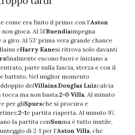
troppo tardi
 come era finito il primo: con l’
Aston
 non gioca. Al 51’
Buendia
impegna
 a giro. Al 53’ prima vera grande chance
llains e
Harry Kane
si ritrova solo davanti
rs
finalmente escono fuori e iniziano a
 entrato, parte sulla fascia, sterza e con il
ere battuto. Nel miglior momento
 raddoppio dei
Villains
.
Douglas Luiz
calcia
a tocca ma non basta.
2-0 Villa
. Al minuto
e per gli
Spurs
che si procura e
tinez.
2-1
e partita riaperta. Al minuto 97,
iano la partita con
Son
ma è tutto inutile,
unteggio di 2-1 per l’
Aston Villa
, che