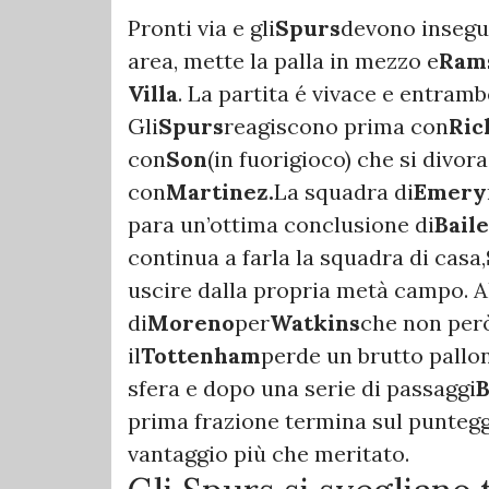
Pronti via e gli
Spurs
devono insegui
area, mette la palla in mezzo e
Ram
Villa
. La partita é vivace e entram
Gli
Spurs
reagiscono prima con
Ric
con
Son
(in fuorigioco) che si divora
con
Martinez.
La squadra di
Emery
para un’ottima conclusione di
Bail
continua a farla la squadra di casa,
uscire dalla propria metà campo. A
di
Moreno
per
Watkins
che non però 
il
Tottenham
perde un brutto pallon
sfera e dopo una serie di passaggi
B
prima frazione termina sul punteggi
vantaggio più che meritato.