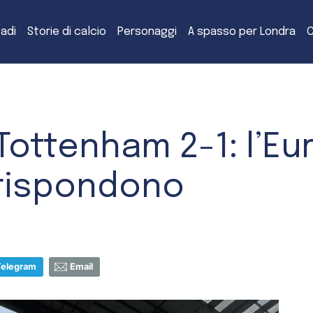
tadi
Storie di calcio
Personaggi
A spasso per Londra
C
 Tottenham 2-1: l’E
 rispondono
Telegram
Email