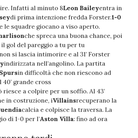
re. Infatti al minuto 8
Leon Bailey
entra in
sey
di prima intenzione fredda Forster.
1-0
be le squadre giocano a viso aperto.
harlison
che spreca una buona chance, poi
 il gol del pareggio a tu per tu
non si lascia intimorire e al 31’ Forster
ey
indirizzata nell’angolino. La partita
Spurs
in difficoltà che non riescono ad
l 40’ grande cross
riesce a colpire per un soffio. Al 43’
e in costruzione, i
Villains
recuperano la
uendia
calcia e colpisce la traversa. La
o di 1-0 per l’
Aston Villa
: fino ad ora