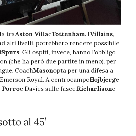
da tra
Aston Villa
e
Tottenham
. I
Villains
,
 alti livelli, potrebbero rendere possibile
i
Spurs
. Gli ospiti, invece, hanno l’obbligo
ton (che ha però due partite in meno), per
ague. Coach
Mason
opta per una difesa a
 Emerson Royal. A centrocampo
Hojbjerg
e
 Porro
e Davies sulle fasce.
Richarlison
e
otto al 45’