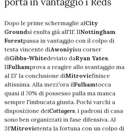
porta in vantaggio i Reds
Dopo le prime schermaglie al
City
Ground
si esulta già all'11'. Il
Nottingham
Forest
passa in vantaggio con il colpo di
testa vincente di
Awoniyi
su corner
di
Gibbs-White
deviato da
Ryan Yates
.
Il
Fulham
prova a reagire allo svantaggio ma
al 13' la conclusione di
Mitrovic
finisce
altissima. Alla mezz'ora il
Fulham
tocca
quasi il 70% di possesso palla ma manca
sempre l'imbucata giusta. Pochi varchi a
disposizione dei
Cottagers
, i padroni di casa
sono ben organizzati in fase difensiva. Al
31'
Mitrovic
tenta la fortuna con un colpo di