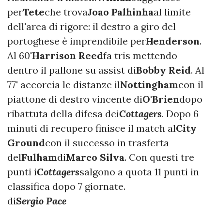
per
Tete
che trova
Joao Palhinha
al limite
dell'area di rigore: il destro a giro del
portoghese è imprendibile per
Henderson
.
Al 60'
Harrison Reed
fa tris mettendo
dentro il pallone su assist di
Bobby Reid
. Al
77' accorcia le distanze il
Nottingham
con il
piattone di destro vincente di
O'Brien
dopo
ribattuta della difesa dei
Cottagers
. Dopo 6
minuti di recupero finisce il match al
City
Ground
con il successo in trasferta
del
Fulham
di
Marco Silva
. Con questi tre
punti i
Cottagers
salgono a quota 11 punti in
classifica dopo 7 giornate.
di
Sergio Pace