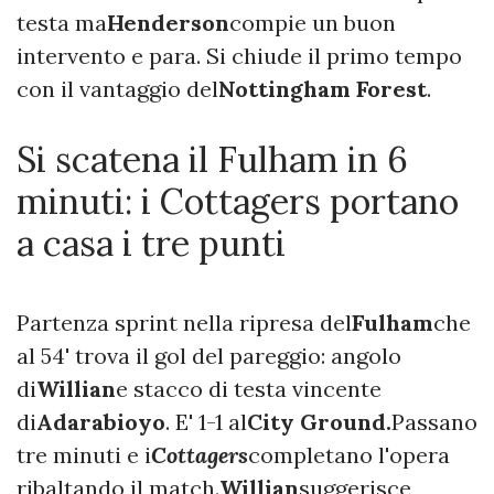
testa ma
Henderson
compie un buon
intervento e para. Si chiude il primo tempo
con il vantaggio del
Nottingham Forest
.
Si scatena il Fulham in 6
minuti: i Cottagers portano
a casa i tre punti
Partenza sprint nella ripresa del
Fulham
che
al 54' trova il gol del pareggio: angolo
di
Willian
e stacco di testa vincente
di
Adarabioyo
. E' 1-1 al
City Ground.
Passano
tre minuti e i
Cottagers
completano l'opera
ribaltando il match.
Willian
suggerisce