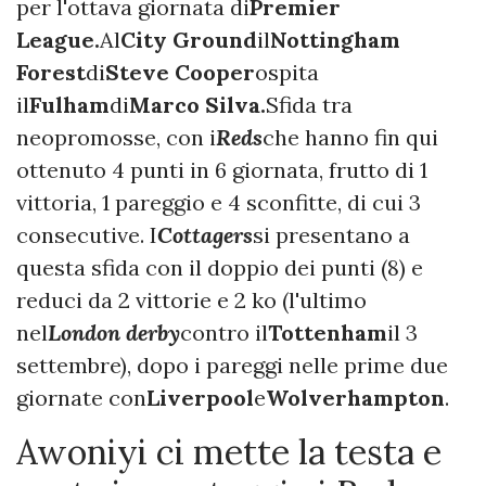
per l'ottava giornata di
Premier
League.
Al
City Ground
il
Nottingham
Forest
di
Steve Cooper
ospita
il
Fulham
di
Marco Silva.
Sfida tra
neopromosse, con i
Reds
che hanno fin qui
ottenuto 4 punti in 6 giornata, frutto di 1
vittoria, 1 pareggio e 4 sconfitte, di cui 3
consecutive. I
Cottagers
si presentano a
questa sfida con il doppio dei punti (8) e
reduci da 2 vittorie e 2 ko (l'ultimo
nel
London derby
contro il
Tottenham
il 3
settembre), dopo i pareggi nelle prime due
giornate con
Liverpool
e
Wolverhampton
.
Awoniyi ci mette la testa e