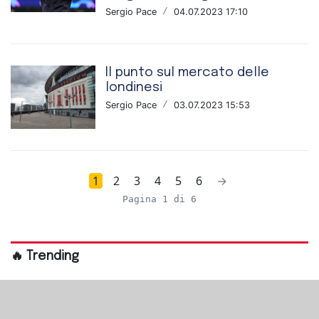
Sergio Pace
/
04.07.2023 17:10
Il punto sul mercato delle
londinesi
Sergio Pace
/
03.07.2023 15:53
1
2
3
4
5
6
→
Pagina 1 di 6
🔥 Trending