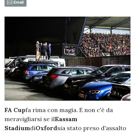
Email
FA Cup
fa rima con magia. E non c'è da
meravigliarsi se il
Kassam
Stadium
di
Oxford
sia stato preso d'assalto