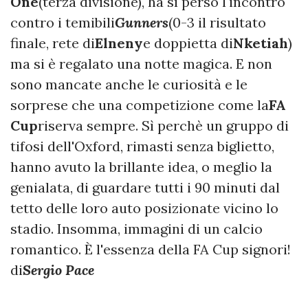
One
(terza divisione), ha sì perso l'incontro
contro i temibili
Gunners
(0-3 il risultato
finale, rete di
Elneny
e doppietta di
Nketiah
)
ma si è regalato una notte magica. E non
sono mancate anche le curiosità e le
sorprese che una competizione come la
FA
Cup
riserva sempre. Sì perchè un gruppo di
tifosi dell'Oxford, rimasti senza biglietto,
hanno avuto la brillante idea, o meglio la
genialata, di guardare tutti i 90 minuti dal
tetto delle loro auto posizionate vicino lo
stadio. Insomma, immagini di un calcio
romantico. È l'essenza della FA Cup signori!
di
Sergio Pace