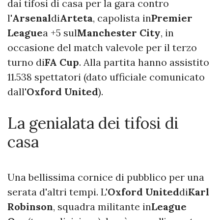
dai tifosi di casa per la gara contro
l'
Arsenal
di
Arteta
, capolista in
Premier
League
a +5 sul
Manchester City
, in
occasione del match valevole per il terzo
turno di
FA Cup
. Alla partita hanno assistito
11.538 spettatori (dato ufficiale comunicato
dall'
Oxford United
).
La genialata dei tifosi di
casa
Una bellissima cornice di pubblico per una
serata d'altri tempi. L'
Oxford United
di
Karl
Robinson
, squadra militante in
League