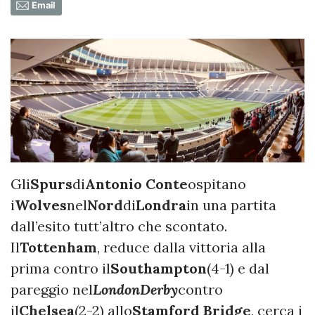
Email
Gli
Spurs
di
Antonio Conte
ospitano
i
Wolves
nel
Nord
di
Londra
in una partita
dall’esito tutt’altro che scontato.
Il
Tottenham
, reduce dalla vittoria alla
prima contro il
Southampton
(4-1) e dal
pareggio nel
London
Derby
contro
il
Chelsea
(2-2) allo
Stamford Bridge
, cerca i