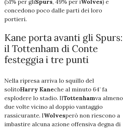
(51% per gli
Spurs
, 49% per i
Wolves
) e
concedono poco dalle parti dei loro
portieri.
Kane porta avanti gli Spurs:
il Tottenham di Conte
festeggia i tre punti
Nella ripresa arriva lo squillo del
solito
Harry Kane
che al minuto 64’ fa
esplodere lo stadio. Il
Tottenham
va almeno
due volte vicino al doppio vantaggio
rassicurante. I
Wolves
però non riescono a
imbastire alcuna azione offensiva degna di