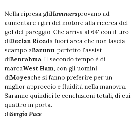
Nella ripresa gli
Hammers
provano ad
aumentare i giri del motore alla ricerca del
gol del pareggio. Che arriva al 64' con il tiro
di
Declan Rice
da fuori area che non lascia
scampo a
Bazunu
: perfetto l'assist
di
Benrahma
. Il secondo tempo è di
marca
West Ham
, con gli uomini
di
Moyes
che si fanno preferire per un
miglior approccio e fluidità nella manovra.
Saranno quindici le conclusioni totali, di cui
quattro in porta.
di
Sergio Pace