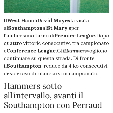
Il
West Ham
di
David Moyes
fa visita
al
Southampton
al
St Mary's
per
l'undicesimo turno di
Premier League.
Dopo
quattro vittorie consecutive tra campionato
e
Conference League.
Gli
Hammers
vogliono
continuare su questa strada. Di fronte
il
Southampton
, reduce da 4 ko consecutivi,
desideroso di rilanciarsi in campionato.
Hammers sotto
all'intervallo, avanti il
Southampton con Perraud